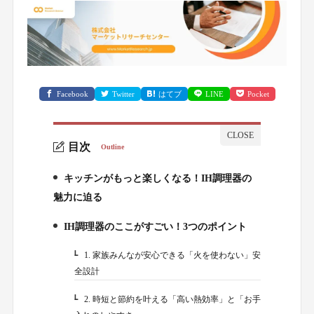
Facebook
Twitter
はてブ
LINE
Pocket
目次
Outline
キッチンがもっと楽しくなる！IH調理器の
1.
魅力に迫る
IH調理器のここがすごい！3つのポイント
2.
1. 家族みんなが安心できる「火を使わない」安
2-1.
全設計
2. 時短と節約を叶える「高い熱効率」と「お手
2-2.