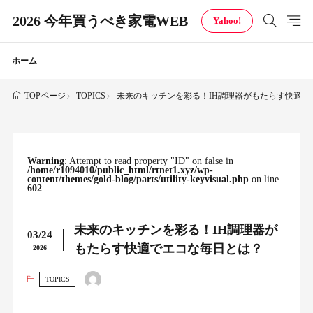
2026 今年買うべき家電WEB
Yahoo!
ホーム
TOPICS
未来のキッチンを彩る！IH調理器がもたらす快適で
TOPページ
Warning
: Attempt to read property "ID" on false in
/home/r1094010/public_html/rtnet1.xyz/wp-
content/themes/gold-blog/parts/utility-keyvisual.php
on line
602
未来のキッチンを彩る！IH調理器が
03/24
もたらす快適でエコな毎日とは？
2026
TOPICS