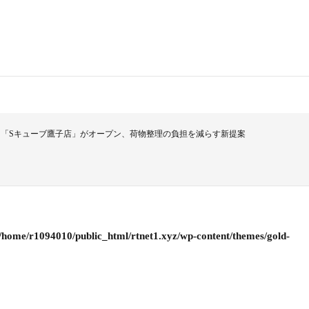
「Sキューブ鷹子店」がオープン、荷物整理の負担を減らす新提案
/home/r1094010/public_html/rtnet1.xyz/wp-content/themes/gold-