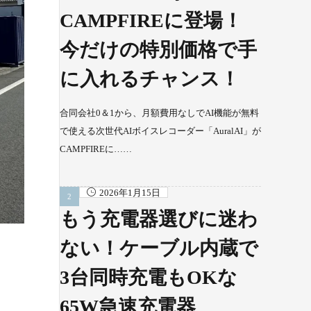
CAMPFIREに登場！
今だけの特別価格で手
に入れるチャンス！
合同会社0＆1から、月額費用なしでAI機能が無料
で使える次世代AIボイスレコーダー「AuralAI」が
CAMPFIREに……
2026年1月15日
もう充電器選びに迷わ
ない！ケーブル内蔵で
3台同時充電もOKな
65W急速充電器