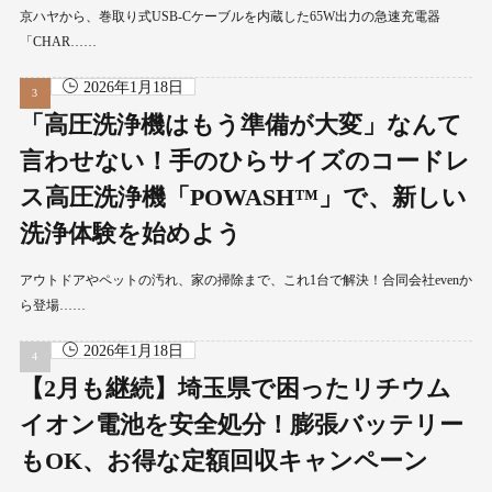
京ハヤから、巻取り式USB-Cケーブルを内蔵した65W出力の急速充電器
「CHAR……
2026年1月18日
「高圧洗浄機はもう準備が大変」なんて
言わせない！手のひらサイズのコードレ
ス高圧洗浄機「POWASH™」で、新しい
洗浄体験を始めよう
アウトドアやペットの汚れ、家の掃除まで、これ1台で解決！合同会社evenか
ら登場……
2026年1月18日
【2月も継続】埼玉県で困ったリチウム
イオン電池を安全処分！膨張バッテリー
もOK、お得な定額回収キャンペーン