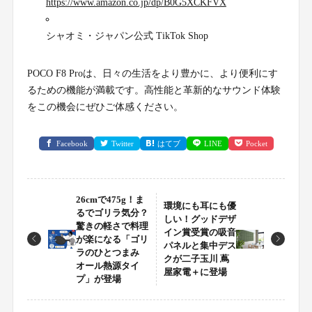
https://www.amazon.co.jp/dp/B0G5XCKFVX
シャオミ・ジャパン公式 TikTok Shop
POCO F8 Proは、日々の生活をより豊かに、より便利にす
るための機能が満載です。高性能と革新的なサウンド体験
をこの機会にぜひご体感ください。
Facebook
Twitter
はてブ
LINE
Pocket
26cmで475g！ま
環境にも耳にも優
るでゴリラ気分？
しい！グッドデザ
驚きの軽さで料理
イン賞受賞の吸音
が楽になる「ゴリ
パネルと集中デス
ラのひとつまみ
クが二子玉川 蔦
オール熱源タイ
屋家電＋に登場
プ」が登場