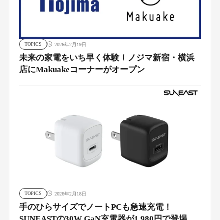
TOPICS
2026年2月19日
未来の家電をいち早く体験！ノジマ新宿・横浜
店にMakuakeコーナーがオープン
TOPICS
2026年2月18日
手のひらサイズでノートPCも急速充電！
SUNEASTの30W GaN充電器が1,980円で登場