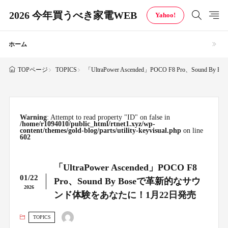
2026 今年買うべき家電WEB
Yahoo!
ホーム
TOPICS
「UltraPower Ascended」POCO F8 Pro、So
TOPページ
Warning
: Attempt to read property "ID" on false in
/home/r1094010/public_html/rtnet1.xyz/wp-
content/themes/gold-blog/parts/utility-keyvisual.php
on line
602
「UltraPower Ascended」POCO F8
01/22
Pro、Sound By Boseで革新的なサウ
2026
ンド体験をあなたに！1月22日発売
TOPICS