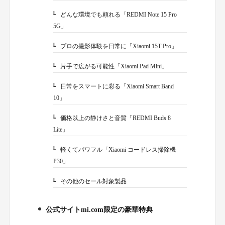
どんな環境でも頼れる「REDMI Note 15 Pro
1-1-1.
5G」
プロの撮影体験を日常に「Xiaomi 15T Pro」
1-1-2.
片手で広がる可能性「Xiaomi Pad Mini」
1-1-3.
日常をスマートに彩る「Xiaomi Smart Band
1-1-4.
10」
価格以上の静けさと音質「REDMI Buds 8
1-1-5.
Lite」
軽くてパワフル「Xiaomi コードレス掃除機
1-1-6.
P30」
その他のセール対象製品
1-2.
公式サイトmi.com限定の豪華特典
2.