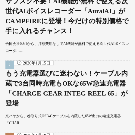
サブスク不要！AI機能が無料で使える次
世代AIボイスレコーダー「AuralAI」が
CAMPFIREに登場！今だけの特別価格で
手に入れるチャンス！
合同会社0＆1から、月額費用なしでAI機能が無料で使える次世代AIボイスレ
コーダ……
2026年1月15日
もう充電器選びに迷わない！ケーブル内
蔵で3台同時充電もOKな65W急速充電器
「CHARGE GEAR INTEG REEL 65」が
登場
京ハヤから、巻取り式USB-Cケーブルを内蔵した65W出力の急速充電器
「CHAR……