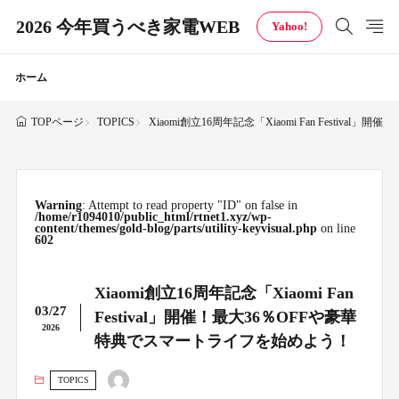
2026 今年買うべき家電WEB
Yahoo!
ホーム
TOPICS
Xiaomi創立16周年記念「Xiaomi Fan Festi
TOPページ
Warning
: Attempt to read property "ID" on false in
/home/r1094010/public_html/rtnet1.xyz/wp-
content/themes/gold-blog/parts/utility-keyvisual.php
on line
602
Xiaomi創立16周年記念「Xiaomi Fan
03/27
Festival」開催！最大36％OFFや豪華
2026
特典でスマートライフを始めよう！
TOPICS