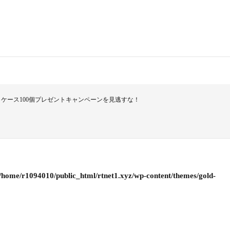
でお得！ケース100個プレゼントキャンペーンを見逃すな！
/home/r1094010/public_html/rtnet1.xyz/wp-content/themes/gold-