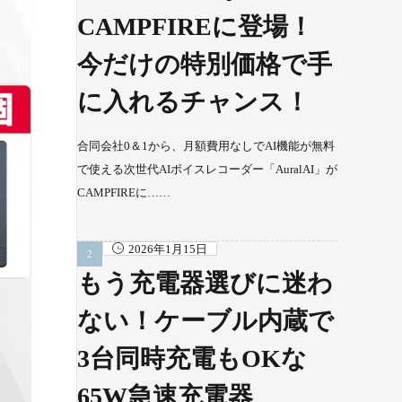
CAMPFIREに登場！
今だけの特別価格で手
に入れるチャンス！
合同会社0＆1から、月額費用なしでAI機能が無料
で使える次世代AIボイスレコーダー「AuralAI」が
CAMPFIREに……
2026年1月15日
もう充電器選びに迷わ
ない！ケーブル内蔵で
3台同時充電もOKな
65W急速充電器