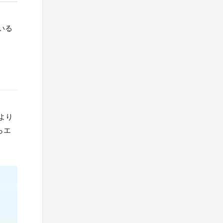
いる
より
らエ