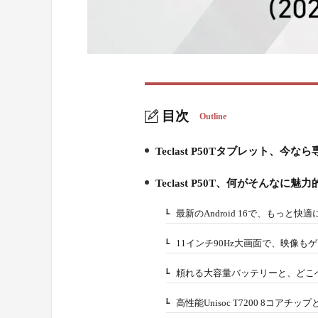
目次
Outline
Teclast P50Tタブレット、
1.
Teclast P50T、何がそんなに魅
2.
最新のAndroid 16で、もっと快
2-1.
11インチ90Hz大画面で、映像も
2-2.
頼れる大容量バッテリーと、どこ
2-3.
高性能Unisoc T7200 8コア
2-4.