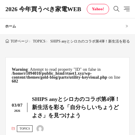
2026 今年買うべき家電WEB
Yahoo!
ホーム
TOPICS
SHIPS anyとシロカのコラボ第4弾！新生活を彩
TOPページ
Warning
: Attempt to read property "ID" on false in
/home/r1094010/public_html/rtnet1.xyz/wp-
content/themes/gold-blog/parts/utility-keyvisual.php
on line
602
SHIPS anyとシロカのコラボ第4弾！
03/07
新生活を彩る「自分らしいちょうど
2026
よさ」を見つけよう
TOPICS