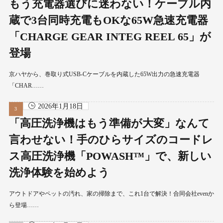
もう充電器選びに迷わない！ケーブル内
蔵で3台同時充電もOKな65W急速充電器
「CHARGE GEAR INTEG REEL 65」が
登場
京ハヤから、巻取り式USB-Cケーブルを内蔵した65W出力の急速充電器
「CHAR……
2026年1月18日
「高圧洗浄機はもう準備が大変」なんて
言わせない！手のひらサイズのコードレ
ス高圧洗浄機「POWASH™」で、新しい
洗浄体験を始めよう
アウトドアやペットの汚れ、家の掃除まで、これ1台で解決！合同会社evenか
ら登場……