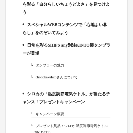
を彩る「自分らしいちょうどよさ」を見つけよ
う
スペシャルWEBコンテンツで「心地よい暮
2.
らし」をのぞいてみよう
日常を彩るSHIPS any別注KINTO製タンブラ
3.
ーが登場
タンブラーの魅力
3-1.
chottokakuhitoさんについて
3-2.
シロカの「温度調節電気ケトル」が当たるチ
4.
ャンス！プレゼントキャンペーン
キャンペーン概要
4-1.
プレゼント賞品：シロカ 温度調節電気ケトル
4-2.
（SK-D271）