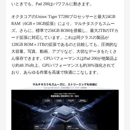
いときでも、Pad 200はパワフルに動きます。
オクタコアのUnisoc Tiger T7280プロセッサーと最大24GB
RAM（6GB＋18GB拡張）により、マルチタスクもスムー
ズ。さらに、標準で256GB ROMを搭載し、最大2TBのTFカ
ード拡張に対応しています。これは同クラスの製品が
128GB ROM＋1TBの拡張であるのと比較しても、圧倒的な
大容量。写真、動画、アプリなど、大切なデータをたくさ
ん保存できます。CPUパフォーマンスはPad 200が他製品よ
り約48.3%向上、GPUパフォーマンスも約30%強化されて
おり、あらゆる作業を高速で快適にこなします。