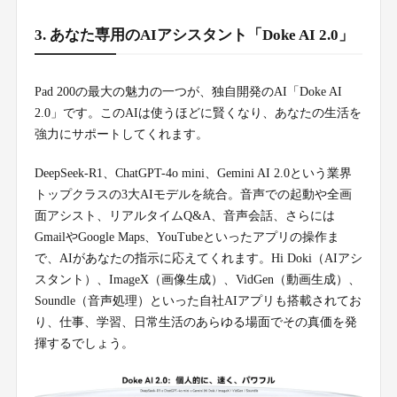
3. あなた専用のAIアシスタント「Doke AI 2.0」
Pad 200の最大の魅力の一つが、独自開発のAI「Doke AI
2.0」です。このAIは使うほどに賢くなり、あなたの生活を
強力にサポートしてくれます。
DeepSeek-R1、ChatGPT-4o mini、Gemini AI 2.0という業界
トップクラスの3大AIモデルを統合。音声での起動や全画
面アシスト、リアルタイムQ&A、音声会話、さらには
GmailやGoogle Maps、YouTubeといったアプリの操作ま
で、AIがあなたの指示に応えてくれます。Hi Doki（AIアシ
スタント）、ImageX（画像生成）、VidGen（動画生成）、
Soundle（音声処理）といった自社AIアプリも搭載されてお
り、仕事、学習、日常生活のあらゆる場面でその真価を発
揮するでしょう。