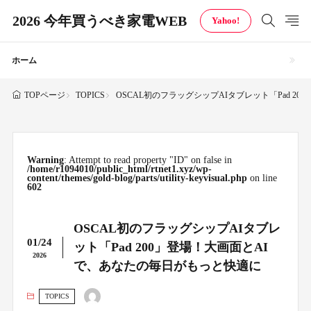
2026 今年買うべき家電WEB
Yahoo!
ホーム
TOPICS
OSCAL初のフラッグシップAIタブレット「Pad 2
TOPページ
Warning
: Attempt to read property "ID" on false in
/home/r1094010/public_html/rtnet1.xyz/wp-
content/themes/gold-blog/parts/utility-keyvisual.php
on line
602
OSCAL初のフラッグシップAIタブレ
01/24
ット「Pad 200」登場！大画面とAI
2026
で、あなたの毎日がもっと快適に
TOPICS