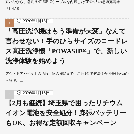
京ハヤから、巻取り式USB-Cケーブルを内蔵した65W出力の急速充電器
「CHAR……
2026年1月18日
「高圧洗浄機はもう準備が大変」なんて
言わせない！手のひらサイズのコードレ
ス高圧洗浄機「POWASH™」で、新しい
洗浄体験を始めよう
アウトドアやペットの汚れ、家の掃除まで、これ1台で解決！合同会社evenか
ら登場……
2026年1月18日
【2月も継続】埼玉県で困ったリチウム
イオン電池を安全処分！膨張バッテリー
もOK、お得な定額回収キャンペーン