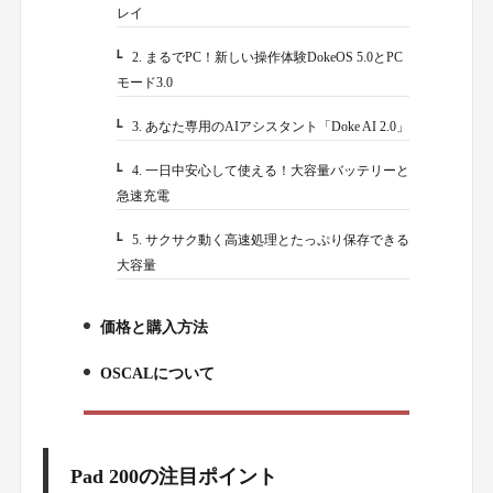
レイ
2. まるでPC！新しい操作体験DokeOS 5.0とPC
1-2.
モード3.0
3. あなた専用のAIアシスタント「Doke AI 2.0」
1-3.
4. 一日中安心して使える！大容量バッテリーと
1-4.
急速充電
5. サクサク動く高速処理とたっぷり保存できる
1-5.
大容量
価格と購入方法
2.
OSCALについて
3.
Pad 200の注目ポイント