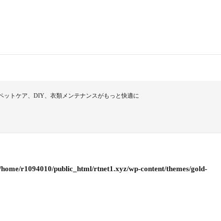
場！ペットケア、DIY、衣類メンテナンスがもっと快適に
/home/r1094010/public_html/rtnet1.xyz/wp-content/themes/gold-