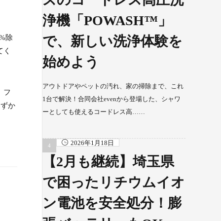
浄機「POWASH™」
9%除
で、新しい洗浄体験を
てく
始めよう
アウトドアやペットの汚れ、家の掃除まで、これ
。フ
1台で解決！合同会社evenから登場した、シャワ
わずか
ーとしても使えるコードレス高……
2026年1月18日
【2月も継続】埼玉県
で困ったリチウムイオ
ン電池を安全処分！膨