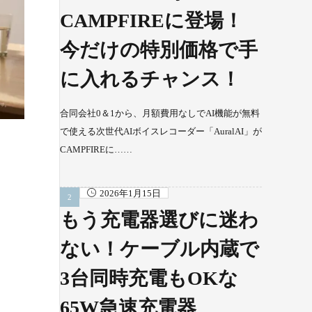
CAMPFIREに登場！
今だけの特別価格で手
に入れるチャンス！
合同会社0＆1から、月額費用なしでAI機能が無料
で使える次世代AIボイスレコーダー「AuralAI」が
CAMPFIREに……
2026年1月15日
もう充電器選びに迷わ
ない！ケーブル内蔵で
3台同時充電もOKな
65W急速充電器