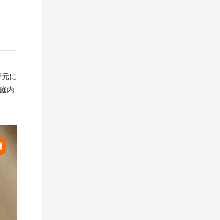
手元に
家庭内