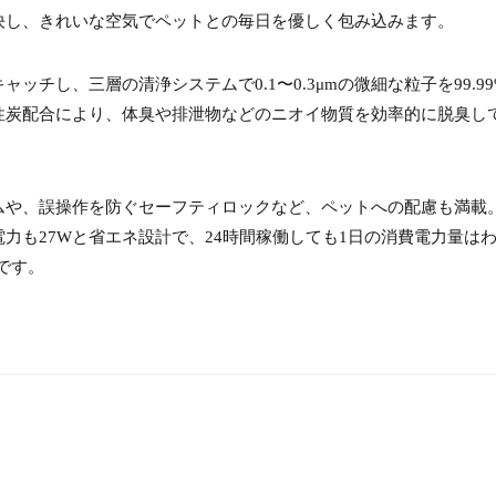
決し、きれいな空気でペットとの毎日を優しく包み込みます。
ッチし、三層の清浄システムで0.1〜0.3μmの微細な粒子を99.9
性炭配合により、体臭や排泄物などのニオイ物質を効率的に脱臭し
ムや、誤操作を防ぐセーフティロックなど、ペットへの配慮も満載
力も27Wと省エネ設計で、24時間稼働しても1日の消費電力量は
です。