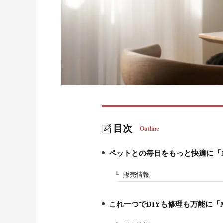
目次
Outline
ペットとの毎日をもっと快適に「Mi
1.
販売情報
1-1.
これ一つでDIYも修理も万能に「Mi
2.