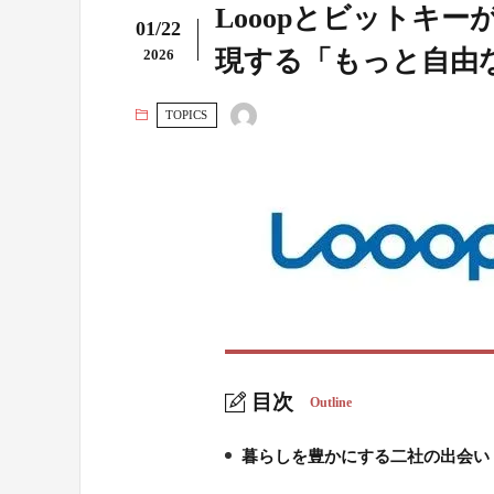
Looopとビットキ
01/22
現する「もっと自由
2026
TOPICS
目次
Outline
暮らしを豊かにする二社の出会い
1.