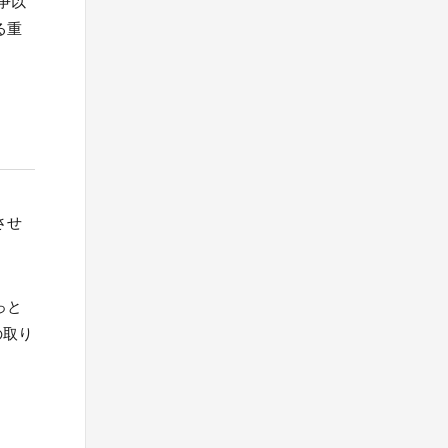
争以
る重
させ
っと
の取り