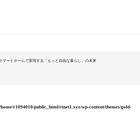
携！スマートホームで実現する「もっと自由な暮らし」の未来
/home/r1094010/public_html/rtnet1.xyz/wp-content/themes/gold-