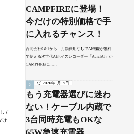
CAMPFIREに登場！
今だけの特別価格で手
に入れるチャンス！
合同会社0＆1から、月額費用なしでAI機能が無料
で使える次世代AIボイスレコーダー「AuralAI」が
CAMPFIREに……
2026年1月15日
もう充電器選びに迷わ
ない！ケーブル内蔵で
指して
3台同時充電もOKな
がけ
65W急速充電器