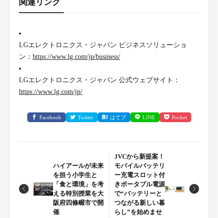
関連リンク
LGエレクトロニクス・ジャパン ビジネスソリューショ
ン：
https://www.lg.com/jp/business/
LGエレクトロニクス・ジャパン 公式ウェブサイト：
https://www.lg.com/jp/
Facebook
Twitter
はてブ
LINE
Pocket
JVCから新提案！
ハイアールが未来
モバイルバッテリ
を担う小学生と
ー充電スロット付
「食と環境」を考
きポータブル電源
える特別授業を大
で“バッテリーと
阪府四條畷市で開
つながる新しい暮
催
らし”を始めませ