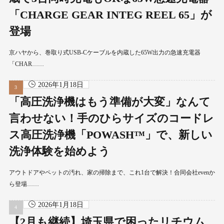
「CHARGE GEAR INTEG REEL 65」が
登場
京ハヤから、巻取り式USB-Cケーブルを内蔵した65W出力の急速充電器
「CHAR……
2026年1月18日
「高圧洗浄機はもう準備が大変」なんて
言わせない！手のひらサイズのコードレ
ス高圧洗浄機「POWASH™」で、新しい
洗浄体験を始めよう
アウトドアやペットの汚れ、家の掃除まで、これ1台で解決！合同会社evenか
ら登場……
2026年1月18日
【2月も継続】埼玉県で困ったリチウム