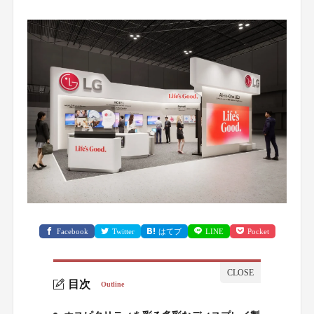
Facebook
Twitter
はてブ
LINE
Pocket
目次
Outline