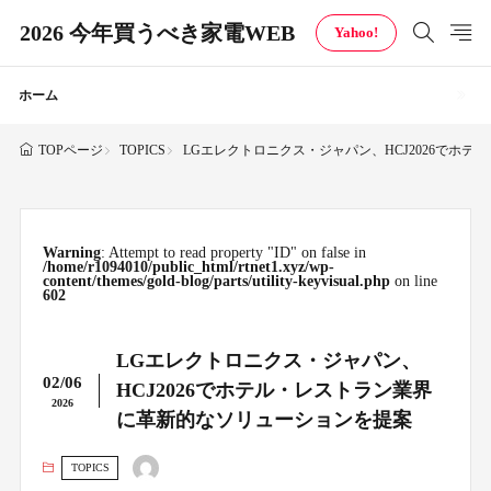
2026 今年買うべき家電WEB
Yahoo!
ホーム
TOPICS
LGエレクトロニクス・ジャパン、HCJ2026でホ
TOPページ
Warning
: Attempt to read property "ID" on false in
/home/r1094010/public_html/rtnet1.xyz/wp-
content/themes/gold-blog/parts/utility-keyvisual.php
on line
602
LGエレクトロニクス・ジャパン、
02/06
HCJ2026でホテル・レストラン業界
2026
に革新的なソリューションを提案
TOPICS