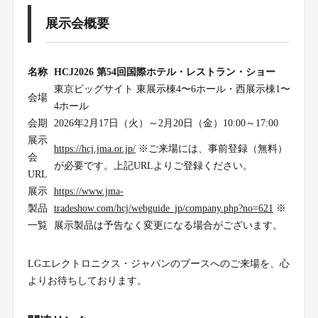
展示会概要
名称
HCJ2026 第54回国際ホテル・レストラン・ショー
東京ビッグサイト 東展示棟4〜6ホール・西展示棟1〜
会場
4ホール
会期
2026年2月17日（火）～2月20日（金）10:00～17:00
展示
https://hcj.jma.or.jp/
※ご来場には、事前登録（無料）
会
が必要です。上記URLよりご登録ください。
URL
展示
https://www.jma-
製品
tradeshow.com/hcj/webguide_jp/company.php?no=621
※
一覧
展示製品は予告なく変更になる場合がございます。
LGエレクトロニクス・ジャパンのブースへのご来場を、心
よりお待ちしております。