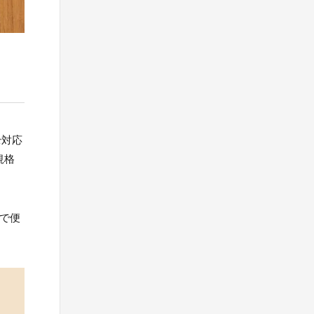
r対応
規格
で便