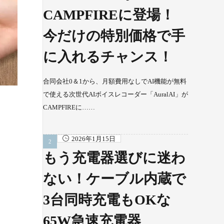
CAMPFIREに登場！
今だけの特別価格で手
に入れるチャンス！
合同会社0＆1から、月額費用なしでAI機能が無料
で使える次世代AIボイスレコーダー「AuralAI」が
CAMPFIREに……
2026年1月15日
もう充電器選びに迷わ
ない！ケーブル内蔵で
3台同時充電もOKな
65W急速充電器