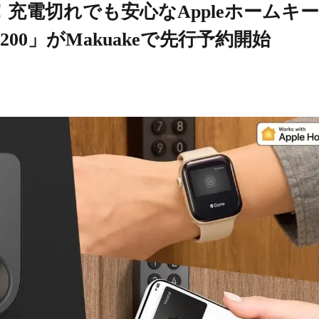
け！充電切れでも安心なAppleホームキ
00」がMakuakeで先行予約開始