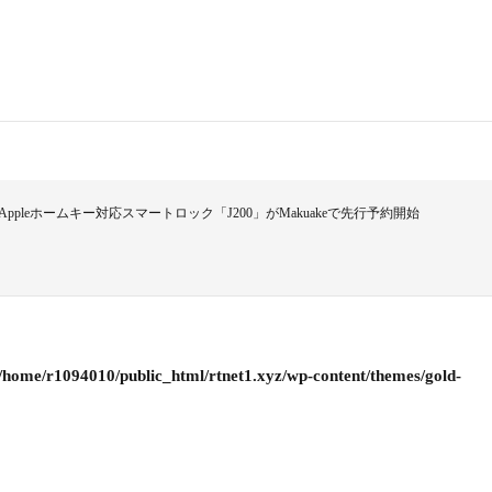
ppleホームキー対応スマートロック「J200」がMakuakeで先行予約開始
/home/r1094010/public_html/rtnet1.xyz/wp-content/themes/gold-