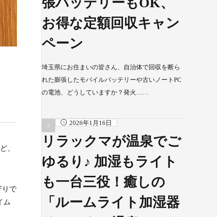
張バッテリーもOK、
お得な定額回収キャン
ペーン
埼玉県にお住まいの皆さん、自治体で回収を断ら
れた膨張したモバイルバッテリーや古いノートPC
の電池、どうしていますか？発火……
2026年1月16日
リラックマが温泉でご
など、
ゆるり♪ 加湿もライト
も一台三役！癒しの
寄りで
「ルームライト加湿器
イム