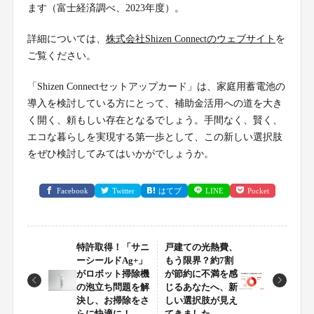
ます（富士経済調べ、2023年度）。
詳細については、
株式会社Shizen Connectのウェブサイト
を
ご覧ください。
「Shizen Connectセットアップカード」は、家庭用蓄電池の
導入を検討している方にとって、補助金活用への道を大き
く開く、頼もしい存在となるでしょう。手間なく、賢く、
エコな暮らしを実現する第一歩として、この新しい選択肢
をぜひ検討してみてはいかがでしょうか。
Facebook
Twitter
はてブ
LINE
Pocket
特許取得！「サニ
戸建ての光熱費、
ーシールドAg+」
もう限界？約7割
がロボット掃除機
が節約に不満を感
の泡立ち問題を解
じるあなたへ、新
決し、お掃除をさ
しい選択肢が見え
らに快適に！
てきました