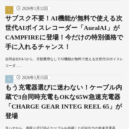
2026年1月12日
サブスク不要！AI機能が無料で使える次
世代AIボイスレコーダー「AuralAI」が
CAMPFIREに登場！今だけの特別価格で
手に入れるチャンス！
合同会社0＆1から、月額費用なしでAI機能が無料で使える次世代AIボイスレ
コーダ……
2026年1月15日
もう充電器選びに迷わない！ケーブル内
蔵で3台同時充電もOKな65W急速充電器
「CHARGE GEAR INTEG REEL 65」が
登場
京ハヤから、巻取り式USB-Cケーブルを内蔵した65W出力の急速充電器