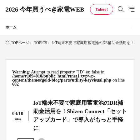
2026 今年買うべき家電WEB
Yahoo!
ホーム
TOPICS
IoT端末不要で家庭用蓄電池のDR補助金活用を！Shiz
TOPページ
Warning
: Attempt to read property "ID" on false in
/home/r1094010/public_html/rtnet1.xyz/wp-
content/themes/gold-blog/parts/utility-keyvisual.php
on line
602
IoT端末不要で家庭用蓄電池のDR補
助金活用を！Shizen Connect「セット
03/10
アップカード」で導入がもっと手軽
2026
に