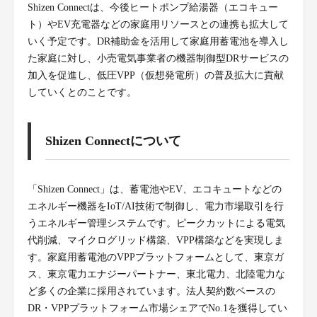
Shizen Connectは、今後ヒートポンプ給湯器（エコキュー
ト）やEV充電器などの家庭用リソースとの連携も拡大して
いく予定です。DR補助金を活用して家庭用蓄電池を導入し
た家庭に対し、小売電気事業者の機器制御型DRサービスの
加入を促進し、低圧VPP（仮想発電所）の普及拡大に貢献
していくとのことです。
Shizen Connectについて
「Shizen Connect」は、蓄電池やEV、エコキュートなどの
エネルギー機器をIoT/AI技術で制御し、電力市場取引を行
うエネルギー管理システムです。ピークカットによる電気
代削減、マイクログリッド構築、VPP構築などを実現しま
す。家庭用蓄電池のVPPプラットフォームとして、東京ガ
ス、東京電力エナジーパートナー、東北電力、北陸電力な
ど多くの企業に採用されています。法人契約数ベースの
DR・VPPプラットフォーム市場シェアでNo.1を獲得してい