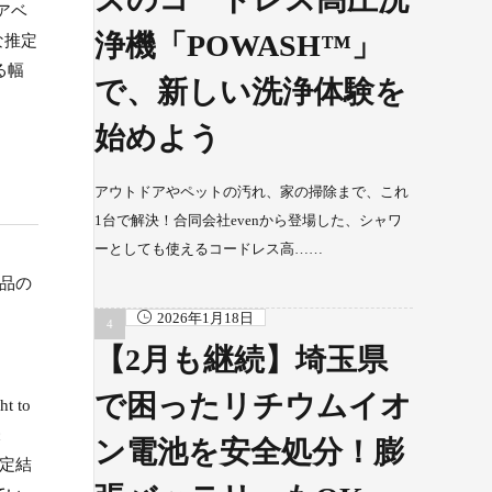
アベ
浄機「POWASH™」
な推定
る幅
で、新しい洗浄体験を
始めよう
アウトドアやペットの汚れ、家の掃除まで、これ
1台で解決！合同会社evenから登場した、シャワ
ーとしても使えるコードレス高……
品の
2026年1月18日
【2月も継続】埼玉県
で困ったリチウムイオ
 to
c
ン電池を安全処分！膨
測定結