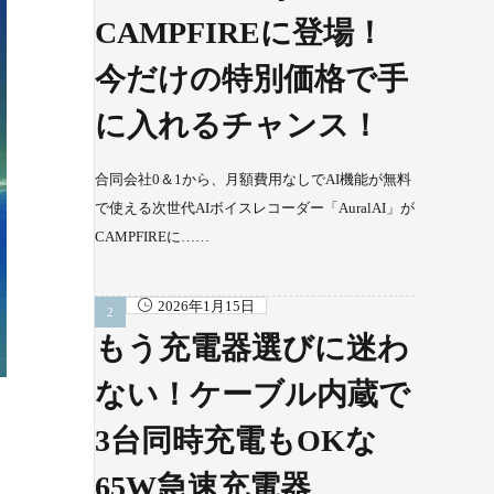
CAMPFIREに登場！
今だけの特別価格で手
に入れるチャンス！
合同会社0＆1から、月額費用なしでAI機能が無料
で使える次世代AIボイスレコーダー「AuralAI」が
CAMPFIREに……
2026年1月15日
もう充電器選びに迷わ
ない！ケーブル内蔵で
3台同時充電もOKな
65W急速充電器