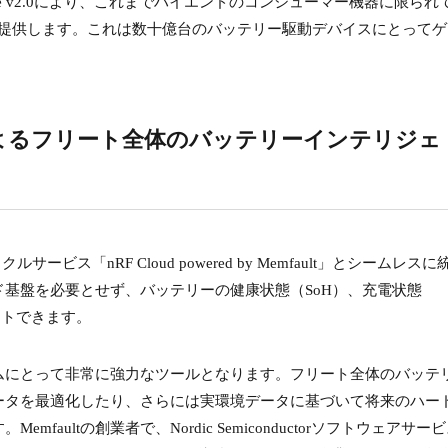
uge v2.0により、これまでハイエンドのコンシューマー機器に限られ
に提供します。これは数十億台のバッテリー駆動デバイスにとってゲ
。
loudによるフリート全体のバッテリーインテリジェ
イクルサービス「nRF Cloud powered by Memfault」とシームレス
基盤を必要とせず、バッテリーの健康状態（SoH）、充電状態
ートできます。
ムにとって非常に強力なツールとなります。フリート全体のバッテ
ータを最適化したり、さらには実環境データに基づいて将来のハー
aultの創業者で、Nordic Semiconductorソフトウェアサー