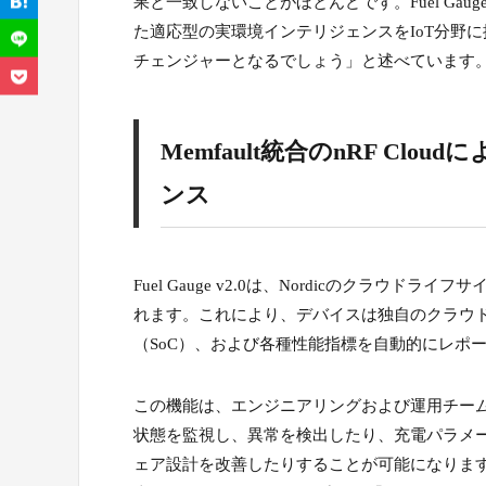
果と一致しないことがほとんどです。Fuel Ga
た適応型の実環境インテリジェンスをIoT分野
チェンジャーとなるでしょう」と述べています
Memfault統合のnRF C
ンス
Fuel Gauge v2.0は、Nordicのクラウドライフサ
れます。これにより、デバイスは独自のクラウド
（SoC）、および各種性能指標を自動的にレポ
この機能は、エンジニアリングおよび運用チー
状態を監視し、異常を検出したり、充電パラメ
ェア設計を改善したりすることが可能になります。Memf