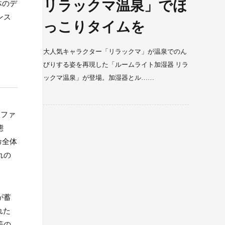
リラックマ温泉」でほ
全体のデ
ンス
っこりタイムを
大人気キャラクター「リラックマ」が温泉でのん
びりする姿を再現した「ルームライト加湿器 リラ
ックマ温泉」が登場。加湿器とル……
ロファ
態
命全体
れの
が蓄
れた
等の