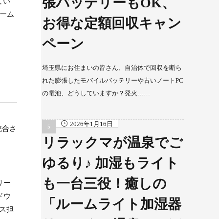
張バッテリーもOK、
てい
ーム
お得な定額回収キャン
ペーン
埼玉県にお住まいの皆さん、自治体で回収を断ら
れた膨張したモバイルバッテリーや古いノートPC
の電池、どうしていますか？発火……
2026年1月16日
に統合さ
リラックマが温泉でご
ゆるり♪ 加湿もライト
も一台三役！癒しの
リー
ドウ
「ルームライト加湿器
ビス担