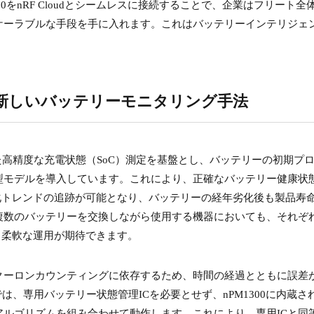
 Gauge v2.0をnRF Cloudとシームレスに接続することで、企業はフリート
ケーラブルな手段を手に入れます。これはバッテリーインテリジェ
新しいバッテリーモニタリング手法
v1.0で実現された高精度な充電状態（SoC）測定を基盤とし、バッテリーの初期プ
型モデルを導入しています。これにより、正確なバッテリー健康状
化トレンドの追跡が可能となり、バッテリーの経年劣化後も製品寿
複数のバッテリーを交換しながら使用する機器においても、それぞ
り柔軟な運用が期待できます。
クーロンカウンティングに依存するため、時間の経過とともに誤差
では、専用バッテリー状態管理ICを必要とせず、nPM1300に内蔵さ
ルゴリズムを組み合わせて動作します。これにより、専用ICと同