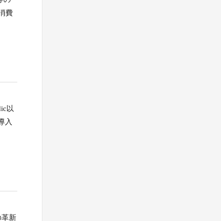
消費
ic以
導入
の革新