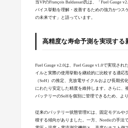
当VPのFrançois Baldassari氏は、「Fuel
バイス挙動を理解・改善するための強力かつス
の未来です」と語っています。
高精度な寿命予測を実現する
Fuel Gauge v2.0は、Fuel Gauge 
イルと実際の使用挙動を継続的に比較する適応
（SoH）の推定、充放電サイクルおよび長期劣
にわたり安定した精度を維持します。さらに、
バッテリーのSoHを個別に管理できるため、よ
従来のバッテリー状態管理ICは、固定モデルや
積する傾向がありました。一方、Nordicの手法
電圧・温度・電流測定機能と、高度なホスト側ア