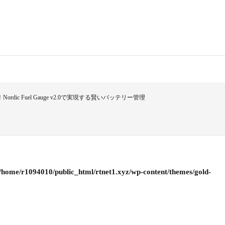
ic Fuel Gauge v2.0で実現する賢いバッテリー管理
/home/r1094010/public_html/rtnet1.xyz/wp-content/themes/gold-