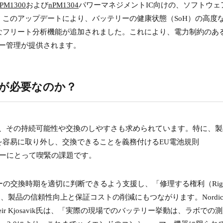
PM1300
および
nPM1304
パワーマネジメントIC向けの、ソフトウェ
このアップデートにより、バッテリーの健康状態（SoH）の高度
なフリート分析機能が追加されました。これにより、電力制約のあ
リー管理が提供されます。
が必要なのか？
く、その持続可能性や交換のしやすさも求められています。特に、製
を容易に取り外し、交換できることを義務付けるEU電池規則
ーカーにとって喫緊の課題です。
がバッテリーの交換時期を適切に判断できるよう支援し、「修理する権利（Right
り、製品の信頼性向上と保証コストの削減にもつながります。Nordi
あるGeir Kjosavik氏は、「実際の現場でのバッテリー挙動は、ラボでの