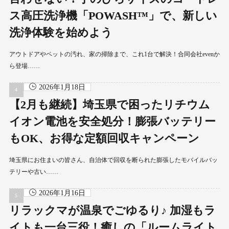
ス高圧洗浄機「POWASH™」で、新しい
洗浄体験を始めよう
アウトドアやペットの汚れ、家の掃除まで、これ1台で解決！合同会社evenか
ら登場……
2026年1月18日
【2月も継続】埼玉県で困ったリチウム
イオン電池を安全処分！膨張バッテリー
もOK、お得な定額回収キャンペーン
埼玉県にお住まいの皆さん、自治体で回収を断られた膨張したモバイルバッ
テリーや古い……
2026年1月16日
リラックマが温泉でごゆるり♪ 加湿もラ
イトも一台三役！癒しの「ルームライト