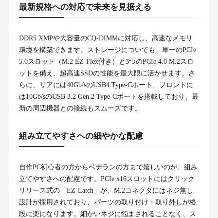
最新規格への対応で未来を見据える
DDR5 XMPや大容量のCQ-DIMMに対応し、高速なメモリ
環境を構築できます。ストレージについても、単一のPCIe
5.0スロット（M.2 EZ-Flex付き）と3つのPCIe 4.0 M.2スロ
ットを備え、超高速SSDの性能を最大限に活かせます。さ
らに、リアには40Gb/sのUSB4 Type-Cポート、フロントに
は10Gb/sのUSB 3.2 Gen.2 Type-Cポートを搭載しており、最
新の周辺機器との接続もスムーズです。
組み立てやすさへの細やかな配慮
自作PC初心者の方からベテランの方まで嬉しいのが、組み
立てやすさへの配慮です。PCIe x16スロットにはクリック
リリース式の「EZ-Latch」が、M.2コネクタにはネジ無し
設計が採用されており、パーツの取り付け・取り外しが格
段に楽になります。細かいネジに悩まされることなく、ス