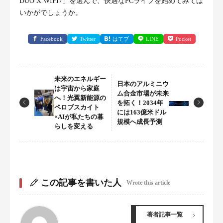
DUO X WIFI7」を選んで、快適なPCライフを始めてみては
いかがでしょうか。
Facebook
Twitter
はてブ
LINE
Pocket
未来のエネルギー
日本のアルミニウ
は宇宙から家庭
ム合金市場が未来
へ！光翼新能源の
を拓く！2034年
ペロブスカイト
には163億米ドル
×AIが私たちの暮
規模へ成長予測
らしを変える
この記事を書いた人
Wrote this article
著者記事一覧