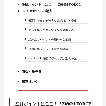
注目ポイントはここ！「Z890M FORCE
1.
DUO X WIFI7」の魅力
安定性を支える強力な電源設計と冷却
1-1.
最新規格への対応で未来を見据える
1-2.
組み立てやすさへの細やかな配慮
1-3.
高速なネットワーク環境を構築
1-4.
GIGABYTE独自の技術と充実した保証
1-5.
価格と発売日
2.
関連リンク
3.
注目ポイントはここ！「Z890M FORCE