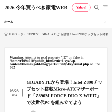
2026 今年買うべき家電WEB
Yahoo!
ホーム
TOPICS
GIGABYTEから登場！Intel Z890チップセット搭載M
TOPページ
Warning
: Attempt to read property "ID" on false in
/home/r1094010/public_html/rtnet1.xyz/wp-
content/themes/gold-blog/parts/utility-keyvisual.php
on line
602
GIGABYTEから登場！Intel Z890チッ
プセット搭載Micro-ATXマザーボー
03/23
ド「Z890M FORCE DUO X WIFI7」
2026
で次世代PCを組み立てよう