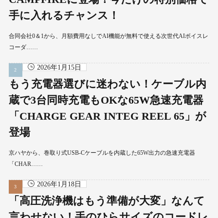
手に入れるチャンス！
合同会社0＆1から、月額費用なしでAI機能が無料で使える次世代AIボイスレ
コーダ……
2026年1月15日
もう充電器選びに迷わない！ケーブル内
蔵で3台同時充電もOKな65W急速充電器
「CHARGE GEAR INTEG REEL 65」が
登場
京ハヤから、巻取り式USB-Cケーブルを内蔵した65W出力の急速充電器
「CHAR……
2026年1月18日
「高圧洗浄機はもう準備が大変」なんて
言わせない！手のひらサイズのコードレ