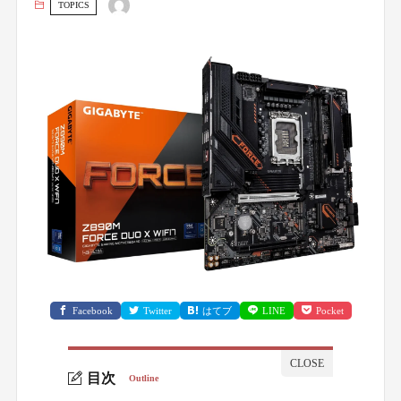
TOPICS
Facebook
Twitter
はてブ
LINE
Pocket
目次
Outline