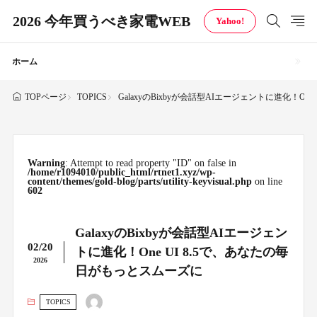
2026 今年買うべき家電WEB
Yahoo!
ホーム
TOPICS
GalaxyのBixbyが会話型AIエージェントに進化！On
TOPページ
Warning
: Attempt to read property "ID" on false in
/home/r1094010/public_html/rtnet1.xyz/wp-
content/themes/gold-blog/parts/utility-keyvisual.php
on line
602
GalaxyのBixbyが会話型AIエージェン
02/20
トに進化！One UI 8.5で、あなたの毎
2026
日がもっとスムーズに
TOPICS