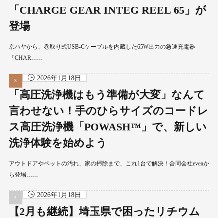
「CHARGE GEAR INTEG REEL 65」が
登場
京ハヤから、巻取り式USB-Cケーブルを内蔵した65W出力の急速充電器
「CHAR……
2026年1月18日
「高圧洗浄機はもう準備が大変」なんて
言わせない！手のひらサイズのコードレ
ス高圧洗浄機「POWASH™」で、新しい
洗浄体験を始めよう
アウトドアやペットの汚れ、家の掃除まで、これ1台で解決！合同会社evenか
ら登場……
2026年1月18日
【2月も継続】埼玉県で困ったリチウム