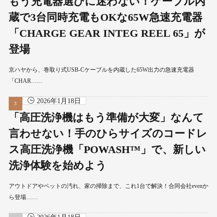
もう充電器選びに迷わない！ケーブル内
蔵で3台同時充電もOKな65W急速充電器
「CHARGE GEAR INTEG REEL 65」が
登場
京ハヤから、巻取り式USB-Cケーブルを内蔵した65W出力の急速充電器
「CHAR……
2026年1月18日
「高圧洗浄機はもう準備が大変」なんて
言わせない！手のひらサイズのコードレ
ス高圧洗浄機「POWASH™」で、新しい
洗浄体験を始めよう
アウトドアやペットの汚れ、家の掃除まで、これ1台で解決！合同会社evenか
ら登場……