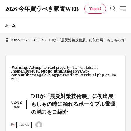
2026 今年買うべき家電WEB
Yahoo!
ホーム
TOPICS
DJIが「震災対策技術展」に初出展！もしもの時に
TOPページ
Warning
: Attempt to read property "ID" on false in
/home/r1094010/public_html/rtnet1.xyz/wp-
content/themes/gold-blog/parts/utility-keyvisual.php
on line
602
DJIが「震災対策技術展」に初出展！
02/02
もしもの時に頼れるポータブル電源
2026
の魅力をご紹介
TOPICS