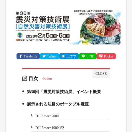
Facebook
Twitter
はてブ
LINE
Pocket
目次
Outline
第30回「震災対策技術展」イベント概要
1.
展示される注目のポータブル電源
2.
DJI Power 2000
2-1.
DJI Power 1000 V2
2-2.