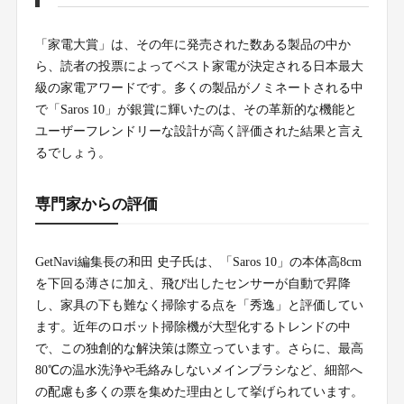
「家電大賞」は、その年に発売された数ある製品の中か
ら、読者の投票によってベスト家電が決定される日本最大
級の家電アワードです。多くの製品がノミネートされる中
で「Saros 10」が銀賞に輝いたのは、その革新的な機能と
ユーザーフレンドリーな設計が高く評価された結果と言え
るでしょう。
専門家からの評価
GetNavi編集長の和田 史子氏は、「Saros 10」の本体高8cm
を下回る薄さに加え、飛び出したセンサーが自動で昇降
し、家具の下も難なく掃除する点を「秀逸」と評価してい
ます。近年のロボット掃除機が大型化するトレンドの中
で、この独創的な解決策は際立っています。さらに、最高
80℃の温水洗浄や毛絡みしないメインブラシなど、細部へ
の配慮も多くの票を集めた理由として挙げられています。