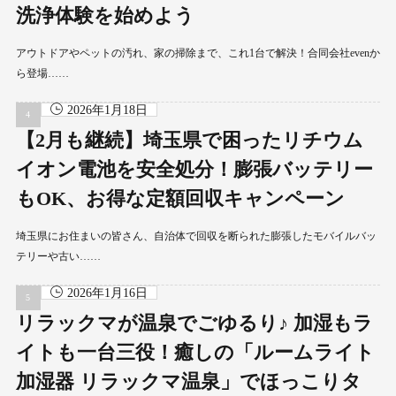
洗浄体験を始めよう
アウトドアやペットの汚れ、家の掃除まで、これ1台で解決！合同会社evenか
ら登場……
2026年1月18日
【2月も継続】埼玉県で困ったリチウム
イオン電池を安全処分！膨張バッテリー
もOK、お得な定額回収キャンペーン
埼玉県にお住まいの皆さん、自治体で回収を断られた膨張したモバイルバッ
テリーや古い……
2026年1月16日
リラックマが温泉でごゆるり♪ 加湿もラ
イトも一台三役！癒しの「ルームライト
加湿器 リラックマ温泉」でほっこりタ