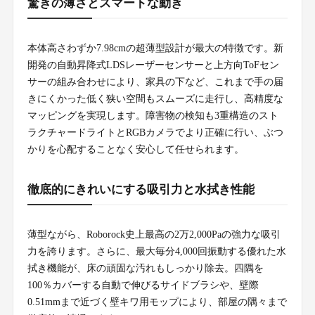
驚きの薄さとスマートな動き
本体高さわずか7.98cmの超薄型設計が最大の特徴です。新
開発の自動昇降式LDSレーザーセンサーと上方向ToFセン
サーの組み合わせにより、家具の下など、これまで手の届
きにくかった低く狭い空間もスムーズに走行し、高精度な
マッピングを実現します。障害物の検知も3重構造のスト
ラクチャードライトとRGBカメラでより正確に行い、ぶつ
かりを心配することなく安心して任せられます。
徹底的にきれいにする吸引力と水拭き性能
薄型ながら、Roborock史上最高の2万2,000Paの強力な吸引
力を誇ります。さらに、最大毎分4,000回振動する優れた水
拭き機能が、床の頑固な汚れもしっかり除去。四隅を
100％カバーする自動で伸びるサイドブラシや、壁際
0.51mmまで近づく壁キワ用モップにより、部屋の隅々まで