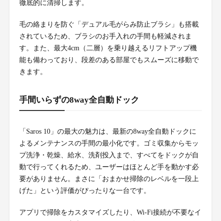
徹底的に清掃します。
毛の絡まりを防ぐ「デュアル毛がらみ防止ブラシ」も搭載
されているため、ブラシのお手入れの手間も軽減されま
す。また、最大4cm（二層）を乗り越えるリフトアップ機
能も備わっており、段差のある部屋でもスムーズに移動で
きます。
手間いらずの8way全自動ドック
「Saros 10」の最大の魅力は、最新の8way全自動ドックに
よるメンテナンスの手間の最小化です。ゴミ収集からモッ
プ洗浄・乾燥、給水、洗剤投入まで、すべてをドックが自
動で行ってくれるため、ユーザーはほとんど手を動かす必
要がありません。まさに「おまかせ掃除のレベルを一段上
げた」という評価がぴったりな一台です。
アプリで掃除をカスタマイズしたり、Wi-Fi接続が不要なイ