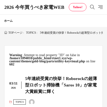
2026 今年買うべき家電WEB
Yahoo!
ホーム
TOPICS
5年連続受賞の快挙！Roborockの超薄型ロボット掃除
TOPページ
Warning
: Attempt to read property "ID" on false in
/home/r1094010/public_html/rtnet1.xyz/wp-
content/themes/gold-blog/parts/utility-keyvisual.php
on line
602
5年連続受賞の快挙！Roborockの超薄
03/11
型ロボット掃除機「Saros 10」が家電
2026
大賞銀賞に輝く
TOPICS