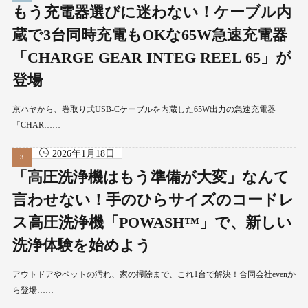
もう充電器選びに迷わない！ケーブル内
蔵で3台同時充電もOKな65W急速充電器
「CHARGE GEAR INTEG REEL 65」が
登場
京ハヤから、巻取り式USB-Cケーブルを内蔵した65W出力の急速充電器
「CHAR……
2026年1月18日
「高圧洗浄機はもう準備が大変」なんて
言わせない！手のひらサイズのコードレ
ス高圧洗浄機「POWASH™」で、新しい
洗浄体験を始めよう
アウトドアやペットの汚れ、家の掃除まで、これ1台で解決！合同会社evenか
ら登場……