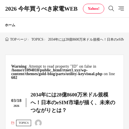
2026 今年買うべき家電WEB
Yahoo!
ホーム
TOPICS
2034年には28億8600万米ドル規模へ！日本のeS
TOPページ
Warning
: Attempt to read property "ID" on false in
/home/r1094010/public_html/rtnet1.xyz/wp-
content/themes/gold-blog/parts/utility-keyvisual.php
on line
602
2034年には28億8600万米ドル規模
03/18
へ！日本のeSIM市場が描く、未来の
2026
つながりとは？
TOPICS