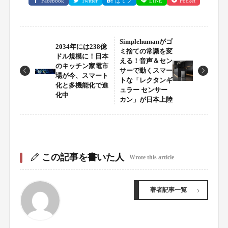
Facebook
Twitter
はてブ
LINE
Pocket
Simplehumanがゴ
2034年には238億
ミ捨ての常識を変
ドル規模に！日本
える！音声＆セン
のキッチン家電市
サーで動くスマー
場が今、スマート
トな「レクタンギ
化と多機能化で進
ュラー センサー
化中
カン」が日本上陸
この記事を書いた人
Wrote this article
著者記事一覧