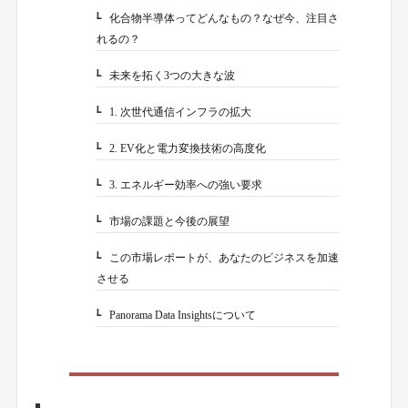
化合物半導体ってどんなもの？なぜ今、注目さ
1-1.
れるの？
未来を拓く3つの大きな波
1-2.
1. 次世代通信インフラの拡大
1-2-1.
2. EV化と電力変換技術の高度化
1-2-2.
3. エネルギー効率への強い要求
1-2-3.
市場の課題と今後の展望
1-3.
この市場レポートが、あなたのビジネスを加速
1-4.
させる
Panorama Data Insightsについて
1-5.