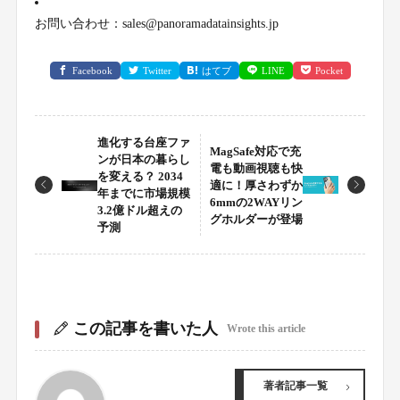
お問い合わせ：sales@panoramadatainsights.jp
Facebook
Twitter
はてブ
LINE
Pocket
進化する台座ファ
MagSafe対応で充
ンが日本の暮らし
電も動画視聴も快
を変える？ 2034
適に！厚さわずか
年までに市場規模
6mmの2WAYリン
3.2億ドル超えの
グホルダーが登場
予測
この記事を書いた人
Wrote this article
著者記事一覧