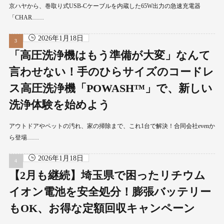
京ハヤから、巻取り式USB-Cケーブルを内蔵した65W出力の急速充電器
「CHAR……
2026年1月18日
「高圧洗浄機はもう準備が大変」なんて
言わせない！手のひらサイズのコードレ
ス高圧洗浄機「POWASH™」で、新しい
洗浄体験を始めよう
アウトドアやペットの汚れ、家の掃除まで、これ1台で解決！合同会社evenか
ら登場……
2026年1月18日
【2月も継続】埼玉県で困ったリチウム
イオン電池を安全処分！膨張バッテリー
もOK、お得な定額回収キャンペーン