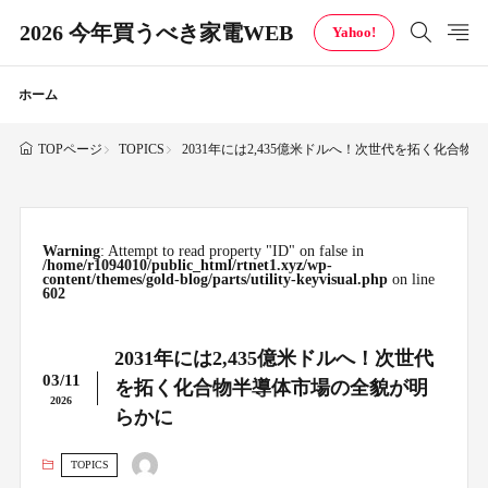
2026 今年買うべき家電WEB
Yahoo!
ホーム
TOPICS
2031年には2,435億米ドルへ！次世代を拓く化合
TOPページ
Warning
: Attempt to read property "ID" on false in
/home/r1094010/public_html/rtnet1.xyz/wp-
content/themes/gold-blog/parts/utility-keyvisual.php
on line
602
2031年には2,435億米ドルへ！次世代
03/11
を拓く化合物半導体市場の全貌が明
2026
らかに
TOPICS