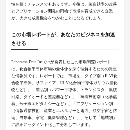
性を築くチャンスでもあります。今後は、製造効率の改善
とアプリケーション開発の両輪で市場を育成できる企業
が、大きな成長機会をつかむことになるでしょう。
この市場レポートが、あなたのビジネスを加速
させる
Panorama Data Insightsが発表したこの市場調査レポート
は、化合物半導体市場の全体像を深く理解するための貴重
な情報源です。レポートでは、市場を「タイプ別（II-VI化
合物半導体、サファイア、III-V化合物半導体ガリウム窒化
物など）」「製品別（パワー半導体、トランジスタ、集積
回路、ダイオードと整流器など）」「蒸着技術別（化学蒸
着、分子線エピタキシーなど）」「アプリケーション別
（情報通信技術、産業とエネルギーと電力、航空宇宙と防
衛、自動車、家電、健康管理など）」、そして「地域別」
に詳細にセグメント化して分析しています。