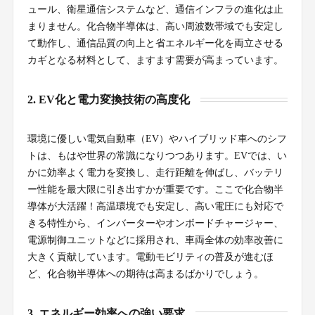
ュール、衛星通信システムなど、通信インフラの進化は止
まりません。化合物半導体は、高い周波数帯域でも安定し
て動作し、通信品質の向上と省エネルギー化を両立させる
カギとなる材料として、ますます需要が高まっています。
2. EV化と電力変換技術の高度化
環境に優しい電気自動車（EV）やハイブリッド車へのシフ
トは、もはや世界の常識になりつつあります。EVでは、い
かに効率よく電力を変換し、走行距離を伸ばし、バッテリ
ー性能を最大限に引き出すかが重要です。ここで化合物半
導体が大活躍！高温環境でも安定し、高い電圧にも対応で
きる特性から、インバーターやオンボードチャージャー、
電源制御ユニットなどに採用され、車両全体の効率改善に
大きく貢献しています。電動モビリティの普及が進むほ
ど、化合物半導体への期待は高まるばかりでしょう。
3. エネルギー効率への強い要求