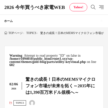
2026 今年買うべき家電WEB
Yahoo!
ホーム
TOPICS
驚きの成長！日本のMEMSマイクロフォン市場が未来を
TOPページ
Warning
: Attempt to read property "ID" on false in
/home/r1094010/public_html/rtnet1.xyz/wp-
content/themes/gold-blog/parts/utility-keyvisual.php
on line
602
驚きの成長！日本のMEMSマイクロ
02/06
フォン市場が未来を拓く～2035年に
2026
は1,390百万米ドル規模へ～
TOPICS