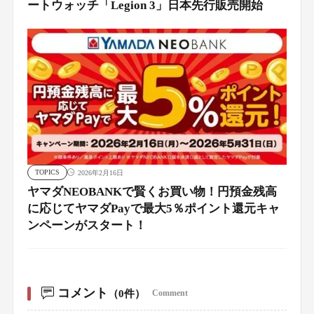
ートウォッチ「Legion 3」日本先行販売開始
TOPICS
2026年2月16日
ヤマダNEOBANKで賢くお買い物！円預金残高
に応じてヤマダPayで最大5％ポイント還元キャ
ンペーンがスタート！
コメント
（0件）
Comment