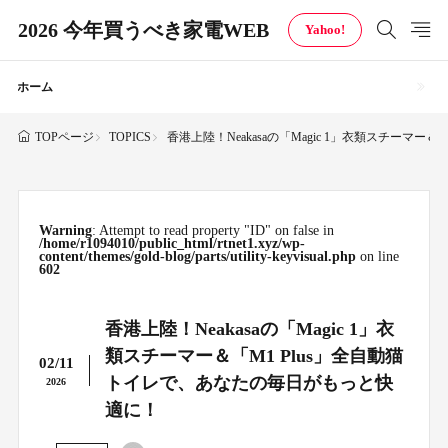
2026 今年買うべき家電WEB
Yahoo!
ホーム
TOPICS
香港上陸！Neakasaの「Magic 1」衣類スチーマ
TOPページ
Warning
: Attempt to read property "ID" on false in
/home/r1094010/public_html/rtnet1.xyz/wp-
content/themes/gold-blog/parts/utility-keyvisual.php
on line
602
香港上陸！Neakasaの「Magic 1」衣
類スチーマー＆「M1 Plus」全自動猫
02/11
トイレで、あなたの毎日がもっと快
2026
適に！