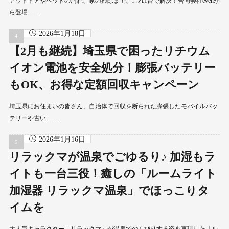
アウトドアやペットの汚れ、家の掃除まで、これ1台で解決！合同会社evenか
ら登場……
2026年1月18日
【2月も継続】埼玉県で困ったリチウム
イオン電池を安全処分！膨張バッテリー
もOK、お得な定額回収キャンペーン
埼玉県にお住まいの皆さん、自治体で回収を断られた膨張したモバイルバッ
テリーや古い……
2026年1月16日
リラックマが温泉でごゆるり♪ 加湿もラ
イトも一台三役！癒しの「ルームライト
加湿器 リラックマ温泉」でほっこりタ
イムを