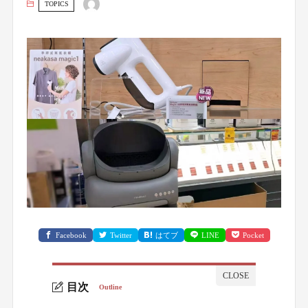
TOPICS
Facebook
Twitter
はてブ
LINE
Pocket
目次
Outline