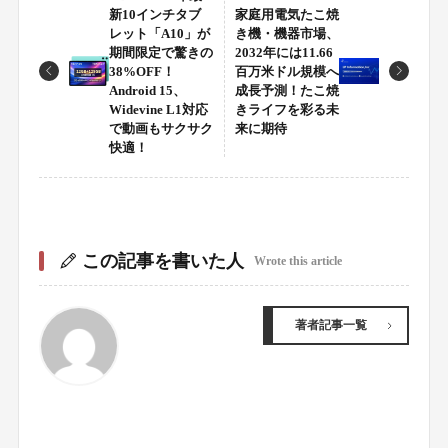
新10インチタブ
家庭用電気たこ焼
レット「A10」が
き機・機器市場、
期間限定で驚きの
2032年には11.66
38%OFF！
百万米ドル規模へ
Android 15、
成長予測！たこ焼
Widevine L1対応
きライフを彩る未
で動画もサクサク
来に期待
快適！
この記事を書いた人
Wrote this article
著者記事一覧