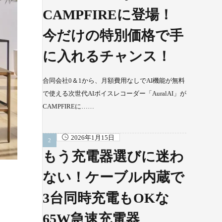
CAMPFIREに登場！
今だけの特別価格で手
に入れるチャンス！
合同会社0＆1から、月額費用なしでAI機能が無料
で使える次世代AIボイスレコーダー「AuralAI」が
CAMPFIREに……
2026年1月15日
もう充電器選びに迷わ
ない！ケーブル内蔵で
3台同時充電もOKな
65W急速充電器