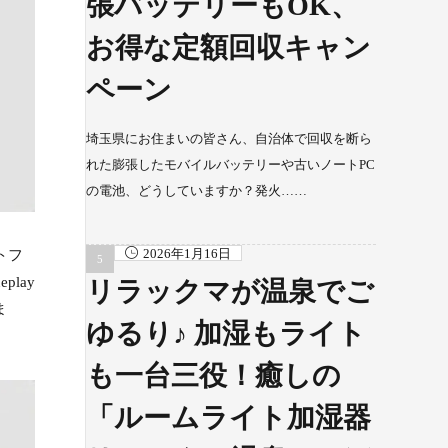
張バッテリーもOK、
お得な定額回収キャン
ペーン
埼玉県にお住まいの皆さん、自治体で回収を断ら
れた膨張したモバイルバッテリーや古いノートPC
の電池、どうしていますか？発火……
2026年1月16日
トフ
play
リラックマが温泉でご
ま
ゆるり♪ 加湿もライト
も一台三役！癒しの
「ルームライト加湿器