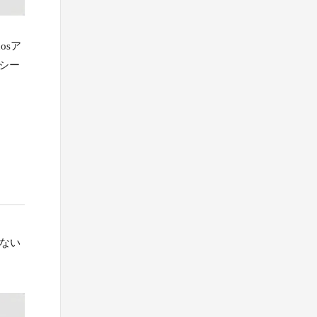
osア
てシー
しない