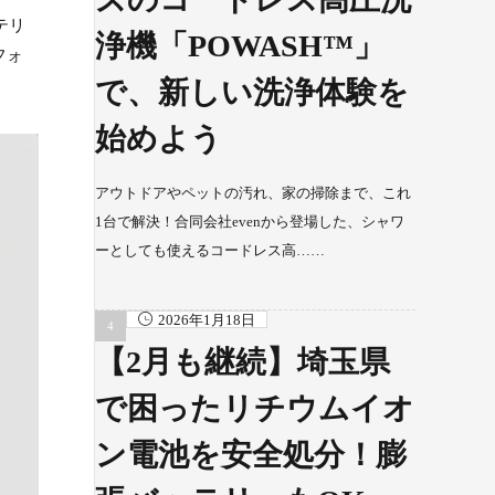
テリ
浄機「POWASH™」
フォ
で、新しい洗浄体験を
始めよう
アウトドアやペットの汚れ、家の掃除まで、これ
1台で解決！合同会社evenから登場した、シャワ
ーとしても使えるコードレス高……
2026年1月18日
【2月も継続】埼玉県
で困ったリチウムイオ
ン電池を安全処分！膨