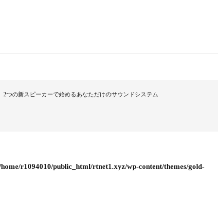
る、2つの新スピーカーで始めるあなただけのサウンドシステム
/home/r1094010/public_html/rtnet1.xyz/wp-content/themes/gold-