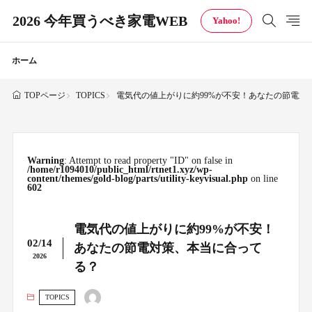
2026 今年買うべき家電WEB
Yahoo!
ホーム
TOPICS
電気代の値上がりに約99%が不安！あなたの節電対
TOPページ
Warning
: Attempt to read property "ID" on false in
/home/r1094010/public_html/rtnet1.xyz/wp-
content/themes/gold-blog/parts/utility-keyvisual.php
on line
602
電気代の値上がりに約99%が不安！
02/14
あなたの節電対策、本当に合って
2026
る？
TOPICS