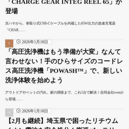
「CHARGE GEAR INTEG REEL 65」が
登場
京ハヤから、巻取り式USB-Cケーブルを内蔵した65W出力の急速充電器
「CHAR……
2026年1月18日
「高圧洗浄機はもう準備が大変」なんて
言わせない！手のひらサイズのコードレ
ス高圧洗浄機「POWASH™」で、新しい
洗浄体験を始めよう
アウトドアやペットの汚れ、家の掃除まで、これ1台で解決！合同会社evenか
ら登場……
2026年1月18日
【2月も継続】埼玉県で困ったリチウム