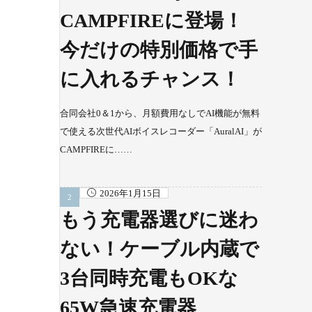
CAMPFIREに登場！
今だけの特別価格で手
に入れるチャンス！
合同会社0＆1から、月額費用なしでAI機能が無料
で使える次世代AIボイスレコーダー「AuralAI」が
CAMPFIREに……
2026年1月15日
もう充電器選びに迷わ
ない！ケーブル内蔵で
3台同時充電もOKな
65W急速充電器