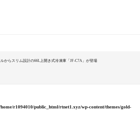
からスリム設計の66L上開き式冷凍庫「JF-C7A」が登場
/home/r1094010/public_html/rtnet1.xyz/wp-content/themes/gold-