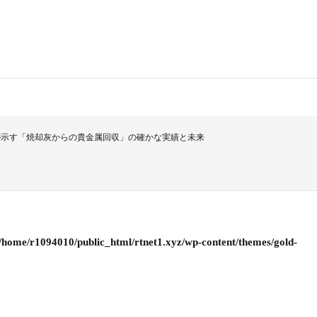
が示す「焼却灰からの貴金属回収」の確かな実績と未来
/home/r1094010/public_html/rtnet1.xyz/wp-content/themes/gold-