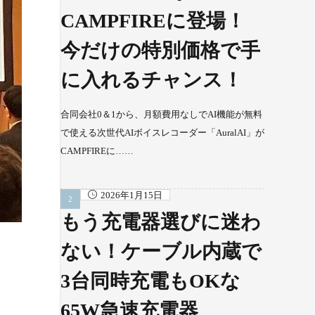
CAMPFIREに登場！
今だけの特別価格で手
に入れるチャンス！
合同会社0＆1から、月額費用なしでAI機能が無料
で使える次世代AIボイスレコーダー「AuralAI」が
CAMPFIREに……
2026年1月15日
もう充電器選びに迷わ
ない！ケーブル内蔵で
3台同時充電もOKな
65W急速充電器