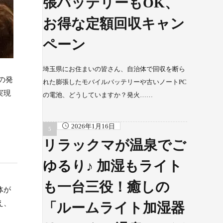
張バッテリーもOK、
お得な定額回収キャン
ペーン
埼玉県にお住まいの皆さん、自治体で回収を断ら
の発
れた膨張したモバイルバッテリーや古いノートPC
実現
の電池、どうしていますか？発火……
2026年1月16日
リラックマが温泉でご
ゆるり♪ 加湿もライト
も一台三役！癒しの
体が
え、
「ルームライト加湿器