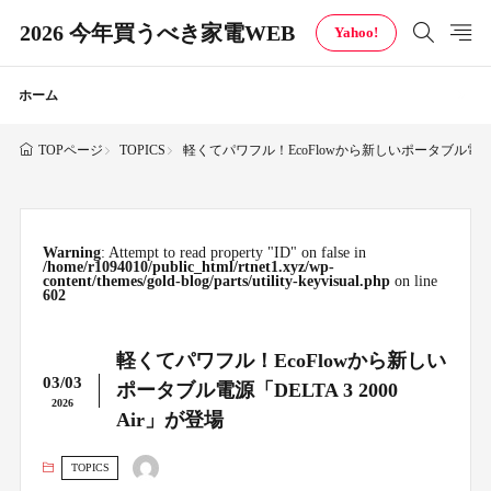
2026 今年買うべき家電WEB
Yahoo!
ホーム
TOPICS
軽くてパワフル！EcoFlowから新しいポータブル電源「DEL
TOPページ
Warning
: Attempt to read property "ID" on false in
/home/r1094010/public_html/rtnet1.xyz/wp-
content/themes/gold-blog/parts/utility-keyvisual.php
on line
602
軽くてパワフル！EcoFlowから新しい
03/03
ポータブル電源「DELTA 3 2000
2026
Air」が登場
TOPICS