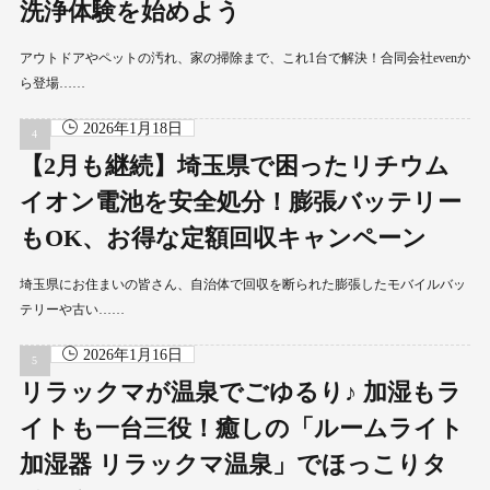
洗浄体験を始めよう
アウトドアやペットの汚れ、家の掃除まで、これ1台で解決！合同会社evenか
ら登場……
2026年1月18日
【2月も継続】埼玉県で困ったリチウム
イオン電池を安全処分！膨張バッテリー
もOK、お得な定額回収キャンペーン
埼玉県にお住まいの皆さん、自治体で回収を断られた膨張したモバイルバッ
テリーや古い……
2026年1月16日
リラックマが温泉でごゆるり♪ 加湿もラ
イトも一台三役！癒しの「ルームライト
加湿器 リラックマ温泉」でほっこりタ