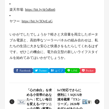
楽天市場:
https://bit.ly/4r5sRm6
ヤフー:
https://bit.ly/3OvtLuG
いかがでしたでしょうか？軽さと大容量を両立したポータ
ブル電源と、高効率なソーラーパネルの組み合わせは、私
たちの生活に大きな安心と快適さをもたらしてくれるはず
です。ぜひこの機会に、電力自立型の新しいライフスタイ
ルを始めてみてはいかがでしょうか。
Facebook
Twitter
はてブ
LINE
Pocket
「心の余白」を求
IoT対応でさらに
める小世帯のあな
便利に！AQUA冷
たへ：忙しい毎日
凍冷蔵庫「TXシ
を変えるパナソニ
リーズ」2026年
ックの賢い家電た
モデルがあなたの