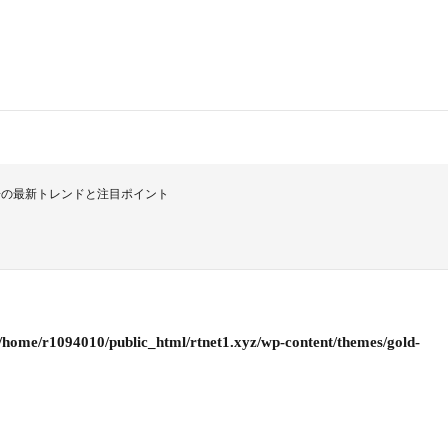
場の最新トレンドと注目ポイント
/home/r1094010/public_html/rtnet1.xyz/wp-content/themes/gold-