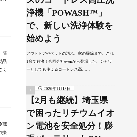
浄機「POWASH™」
で、新しい洗浄体験を
始めよう
、電
アウトドアやペットの汚れ、家の掃除まで、これ
製品
1台で解決！合同会社evenから登場した、シャワ
ーとしても使えるコードレス高……
てく
2026年1月18日
【2月も継続】埼玉県
で困ったリチウムイオ
ン電池を安全処分！膨
冷蔵
力接