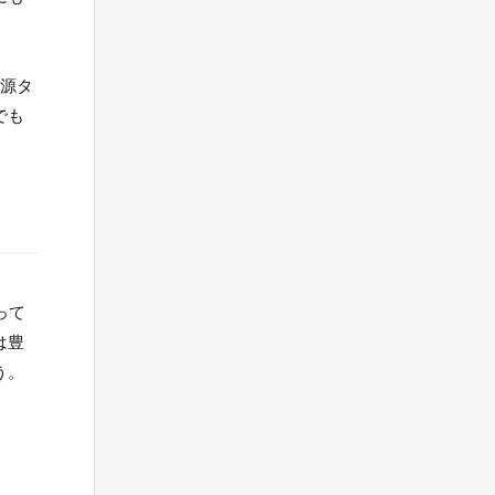
電源タ
でも
って
は豊
う。