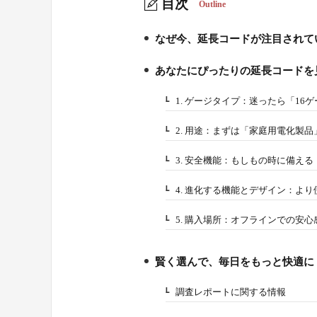
目次
Outline
なぜ今、延長コードが注目されて
1.
あなたにぴったりの延長コードを
2.
1. ゲージタイプ：迷ったら「16
2-1.
2. 用途：まずは「家庭用電化製品
2-2.
3. 安全機能：もしもの時に備える
2-3.
4. 進化する機能とデザイン：よ
2-4.
5. 購入場所：オフラインでの安
2-5.
賢く選んで、毎日をもっと快適に
3.
調査レポートに関する情報
3-1.