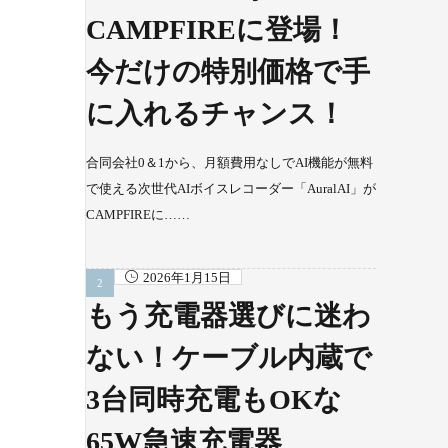
CAMPFIREに登場！
今だけの特別価格で手
に入れるチャンス！
合同会社0＆1から、月額費用なしでAI機能が無料
で使える次世代AIボイスレコーダー「AuralAI」が
CAMPFIREに……
2026年1月15日
もう充電器選びに迷わ
ない！ケーブル内蔵で
3台同時充電もOKな
65W急速充電器