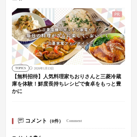
TOPICS
2026年1月13日
【無料招待】人気料理家ちおりさんと三菱冷蔵
庫を体験！鮮度長持ちレシピで食卓をもっと豊
かに
コメント
（0件）
Comment