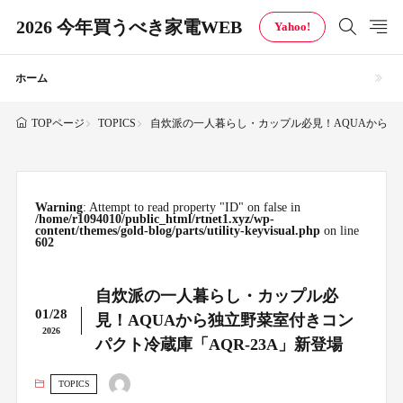
2026 今年買うべき家電WEB
Yahoo!
ホーム
TOPICS
自炊派の一人暮らし・カップル必見！AQUAから独立
TOPページ
Warning
: Attempt to read property "ID" on false in
/home/r1094010/public_html/rtnet1.xyz/wp-
content/themes/gold-blog/parts/utility-keyvisual.php
on line
602
自炊派の一人暮らし・カップル必
01/28
見！AQUAから独立野菜室付きコン
2026
パクト冷蔵庫「AQR-23A」新登場
TOPICS