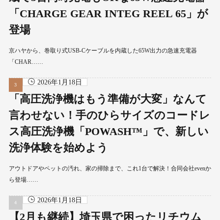
「CHARGE GEAR INTEG REEL 65」が
登場
京ハヤから、巻取り式USB-Cケーブルを内蔵した65W出力の急速充電器
「CHAR……
2026年1月18日
「高圧洗浄機はもう準備が大変」なんて
言わせない！手のひらサイズのコードレ
ス高圧洗浄機「POWASH™」で、新しい
洗浄体験を始めよう
アウトドアやペットの汚れ、家の掃除まで、これ1台で解決！合同会社evenか
ら登場……
2026年1月18日
【2月も継続】埼玉県で困ったリチウム