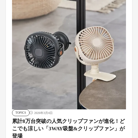
TOPICS
2026年3月4日
累計8万台突破の人気クリップファンが進化！ど
こでも涼しい「3WAY吸盤&クリップファン」が
登場