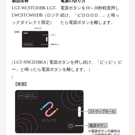
製品名称
電源の切り方
LGT-WCSTC01BK LGT-
電源ボタンを10～20秒程度押し
LWCSTCW01DB（ロジテ
続け、「ピロロロロ…」と鳴っ
ックダイレクト限定）
たら電源ボタンを離します。
| LGT-NNCD1BKA | 電源ボタンを押し続け、「ピッピッ ピ
ー」と鳴ったら電源ボタンを離します。 |
|