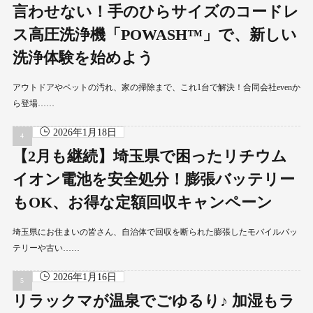
言わせない！手のひらサイズのコードレ
ス高圧洗浄機「POWASH™」で、新しい
洗浄体験を始めよう
アウトドアやペットの汚れ、家の掃除まで、これ1台で解決！合同会社evenか
ら登場……
2026年1月18日
【2月も継続】埼玉県で困ったリチウム
イオン電池を安全処分！膨張バッテリー
もOK、お得な定額回収キャンペーン
埼玉県にお住まいの皆さん、自治体で回収を断られた膨張したモバイルバッ
テリーや古い……
2026年1月16日
リラックマが温泉でごゆるり♪ 加湿もラ