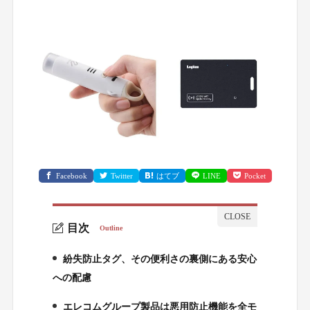
Facebook
Twitter
はてブ
LINE
Pocket
目次
Outline
紛失防止タグ、その便利さの裏側にある安心
1.
への配慮
エレコムグループ製品は悪用防止機能を全モ