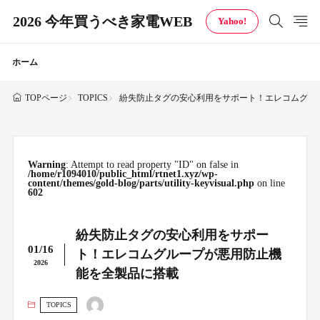
2026 今年買うべき家電WEB
Yahoo!
ホーム
TOPICS
紛失防止タグの安心利用をサポート！エレコムグル
TOPページ
Warning
: Attempt to read property "ID" on false in
/home/r1094010/public_html/rtnet1.xyz/wp-
content/themes/gold-blog/parts/utility-keyvisual.php
on line
602
紛失防止タグの安心利用をサポー
01/16
ト！エレコムグループが悪用防止機
2026
能を全製品に搭載
TOPICS