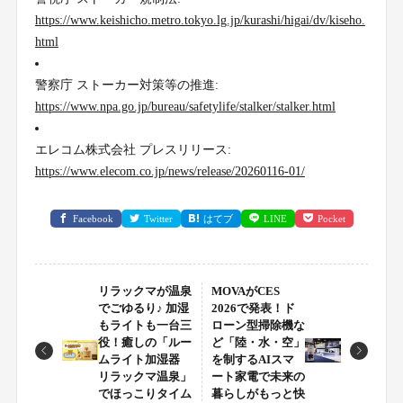
https://www.keishicho.metro.tokyo.lg.jp/kurashi/higai/dv/kiseho.
html
警察庁 ストーカー対策等の推進:
https://www.npa.go.jp/bureau/safetylife/stalker/stalker.html
エレコム株式会社 プレスリリース:
https://www.elecom.co.jp/news/release/20260116-01/
Facebook
Twitter
はてブ
LINE
Pocket
リラックマが温泉
MOVAがCES
でごゆるり♪ 加湿
2026で発表！ド
もライトも一台三
ローン型掃除機な
役！癒しの「ルー
ど「陸・水・空」
ムライト加湿器
を制するAIスマ
リラックマ温泉」
ート家電で未来の
でほっこりタイム
暮らしがもっと快