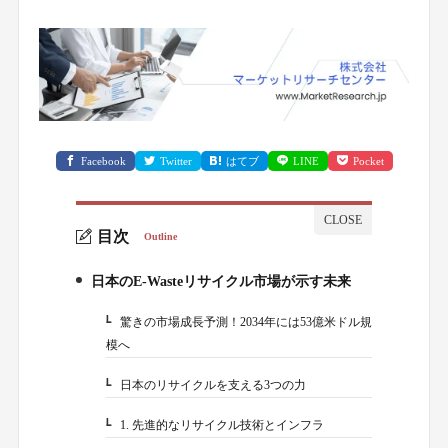
Facebook
Twitter
はてブ
LINE
Pocket
目次
Outline
日本のE-Wasteリサイクル市場が示す未来
1.
驚きの市場成長予測！2034年には53億米ドル規
1-1.
模へ
日本のリサイクルを支える3つの力
1-2.
1. 先進的なリサイクル技術とインフラ
1-2-1.