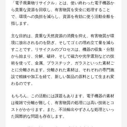
「電子廃棄物リサイクル」とは、使い終わった電子機器か
ら貴重な資源を回収し、有害物質を安全に処理すること
で、環境への負担を減らし、資源を有効に使う活動全般を
指します。
主な目的は、貴重な天然資源の消費を抑え、有害物質が環
境に放出されるのを防ぎ、そしてゴミの埋め立て量を減ら
すことです。リサイクルのプロセスは、機器の収集・分類
から始まり、分解、破砕、そして磁力や光学選別などの技
術を使って、金属、プラスチック、ガラスといった素材ご
とに分離されます。分離された素材は、それぞれの専門施
設で精錬や加工を経て、新しい製品の原料として生まれ変
わるのです。
もちろん、この活動には課題もあります。電子機器の素材
は複雑で分離が難しく、有害物質の処理には高い技術とコ
ストがかかります。また、不法輸出やずさんな処理といっ
た国際的な問題も存在します。