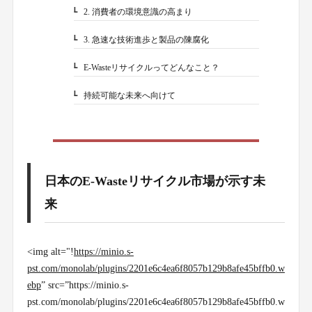
2. 消費者の環境意識の高まり
1-2-2.
3. 急速な技術進歩と製品の陳腐化
1-2-3.
E-Wasteリサイクルってどんなこと？
1-3.
持続可能な未来へ向けて
1-4.
日本のE-Wasteリサイクル市場が示す未
来
<img alt="!
https://minio.s-
pst.com/monolab/plugins/2201e6c4ea6f8057b129b8afe45bffb0.w
ebp
” src=”https://minio.s-
pst.com/monolab/plugins/2201e6c4ea6f8057b129b8afe45bffb0.w