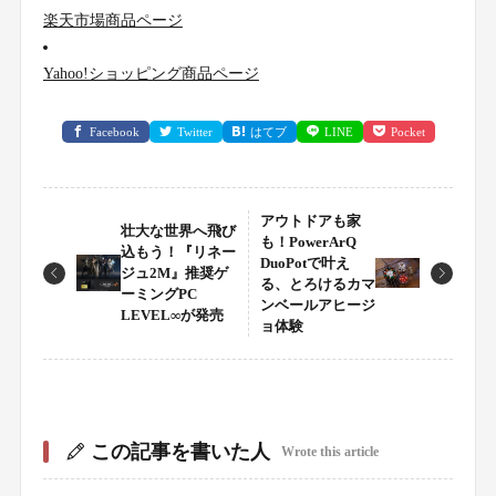
楽天市場商品ページ
Yahoo!ショッピング商品ページ
Facebook
Twitter
はてブ
LINE
Pocket
アウトドアも家
壮大な世界へ飛び
も！PowerArQ
込もう！『リネー
DuoPotで叶え
ジュ2M』推奨ゲ
る、とろけるカマ
ーミングPC
ンベールアヒージ
LEVEL∞が発売
ョ体験
この記事を書いた人
Wrote this article