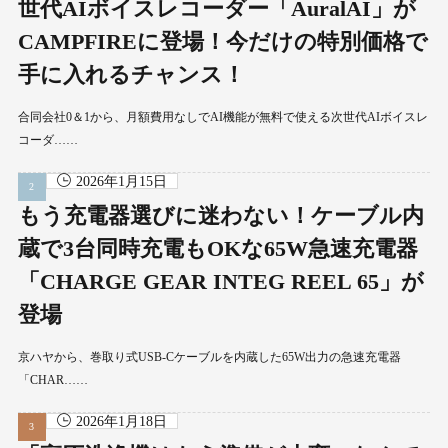
世代AIボイスレコーダー「AuralAI」が
CAMPFIREに登場！今だけの特別価格で
手に入れるチャンス！
合同会社0＆1から、月額費用なしでAI機能が無料で使える次世代AIボイスレ
コーダ……
2026年1月15日
もう充電器選びに迷わない！ケーブル内
蔵で3台同時充電もOKな65W急速充電器
「CHARGE GEAR INTEG REEL 65」が
登場
京ハヤから、巻取り式USB-Cケーブルを内蔵した65W出力の急速充電器
「CHAR……
2026年1月18日