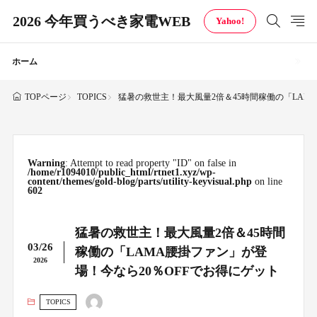
2026 今年買うべき家電WEB
Yahoo!
ホーム
TOPICS
猛暑の救世主！最大風量2倍＆45時間稼働の「LAM
TOPページ
Warning
: Attempt to read property "ID" on false in
/home/r1094010/public_html/rtnet1.xyz/wp-
content/themes/gold-blog/parts/utility-keyvisual.php
on line
602
猛暑の救世主！最大風量2倍＆45時間
03/26
稼働の「LAMA腰掛ファン」が登
2026
場！今なら20％OFFでお得にゲット
TOPICS