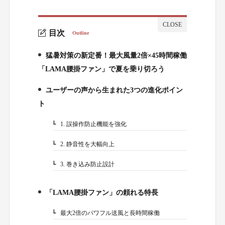
目次
Outline
猛暑対策の新定番！最大風量2倍×45時間稼働
1.
「LAMA腰掛ファン」で夏を乗り切ろう
ユーザーの声から生まれた3つの進化ポイン
2.
ト
1. 誤操作防止機能を強化
2-1.
2. 静音性を大幅向上
2-2.
3. 巻き込み防止設計
2-3.
「LAMA腰掛ファン」の頼れる特長
3.
最大2倍のパワフル送風と長時間稼働
3-1.