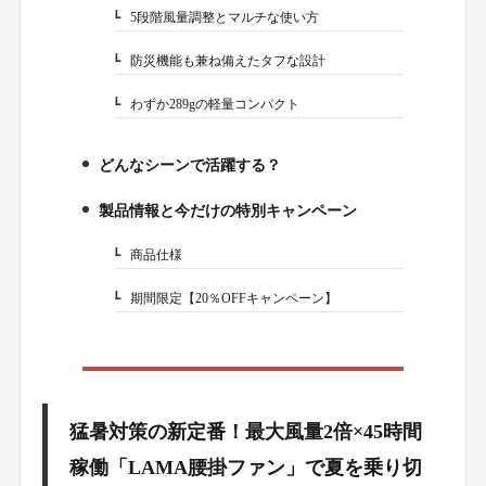
5段階風量調整とマルチな使い方
3-2.
防災機能も兼ね備えたタフな設計
3-3.
わずか289gの軽量コンパクト
3-4.
どんなシーンで活躍する？
4.
製品情報と今だけの特別キャンペーン
5.
商品仕様
5-1.
期間限定【20％OFFキャンペーン】
5-2.
猛暑対策の新定番！最大風量2倍×45時間
稼働「LAMA腰掛ファン」で夏を乗り切