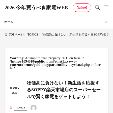
2026 今年買うべき家電WEB
Yahoo!
ホーム
TOPICS
物価高に負けない！新生活を応援するSOPPY楽天
TOPページ
Warning
: Attempt to read property "ID" on false in
/home/r1094010/public_html/rtnet1.xyz/wp-
content/themes/gold-blog/parts/utility-keyvisual.php
on line
602
物価高に負けない！新生活を応援す
03/05
るSOPPY楽天市場店のスーパーセー
2026
ルで賢く家電をゲットしよう！
TOPICS