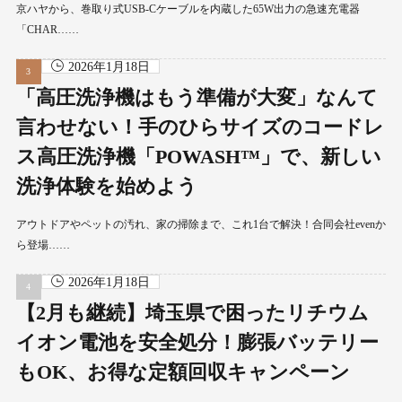
京ハヤから、巻取り式USB-Cケーブルを内蔵した65W出力の急速充電器
「CHAR……
2026年1月18日
「高圧洗浄機はもう準備が大変」なんて
言わせない！手のひらサイズのコードレ
ス高圧洗浄機「POWASH™」で、新しい
洗浄体験を始めよう
アウトドアやペットの汚れ、家の掃除まで、これ1台で解決！合同会社evenか
ら登場……
2026年1月18日
【2月も継続】埼玉県で困ったリチウム
イオン電池を安全処分！膨張バッテリー
もOK、お得な定額回収キャンペーン