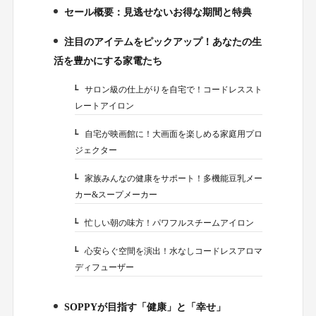
セール概要：見逃せないお得な期間と特典
2.
注目のアイテムをピックアップ！あなたの生
3.
活を豊かにする家電たち
サロン級の仕上がりを自宅で！コードレススト
3-1.
レートアイロン
自宅が映画館に！大画面を楽しめる家庭用プロ
3-2.
ジェクター
家族みんなの健康をサポート！多機能豆乳メー
3-3.
カー&スープメーカー
忙しい朝の味方！パワフルスチームアイロン
3-4.
心安らぐ空間を演出！水なしコードレスアロマ
3-5.
ディフューザー
SOPPYが目指す「健康」と「幸せ」
4.