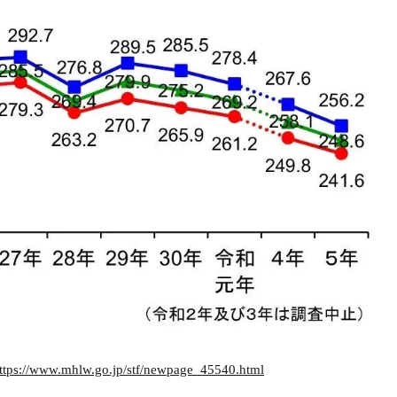
ttps://www.mhlw.go.jp/stf/newpage_45540.html