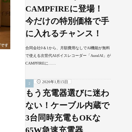
CAMPFIREに登場！
今だけの特別価格で手
に入れるチャンス！
合同会社0＆1から、月額費用なしでAI機能が無料
で使える次世代AIボイスレコーダー「AuralAI」が
CAMPFIREに……
2026年1月15日
もう充電器選びに迷わ
ない！ケーブル内蔵で
3台同時充電もOKな
65W急速充電器