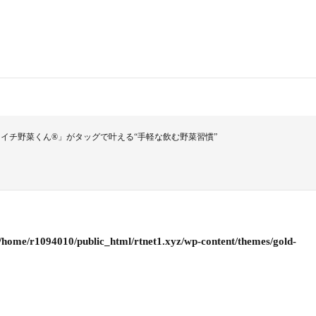
イチ野菜くん®」がタッグで叶える“手軽な飲む野菜習慣”
/home/r1094010/public_html/rtnet1.xyz/wp-content/themes/gold-