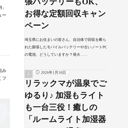
張バッテリーもOK、
倒」
お得な定額回収キャン
ュー
ペーン
埼玉県にお住まいの皆さん、自治体で回収を断ら
れた膨張したモバイルバッテリーや古いノートPC
の電池、どうしていますか？発火……
組み
2026年1月16日
くフ
リラックマが温泉でご
ゆるり♪ 加湿もライト
も一台三役！癒しの
「ルームライト加湿器