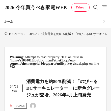
2026 今年買うべき家電WEB
Yahoo!
ホーム
TOPICS
消費電力を約80％削減！「のび～るDCサーキュレー
TOPページ
Warning
: Attempt to read property "ID" on false in
/home/r1094010/public_html/rtnet1.xyz/wp-
content/themes/gold-blog/parts/utility-keyvisual.php
on line
602
消費電力を約80％削減！「のび～る
04/03
DCサーキュレーター」に新色グレー
2026
ジュが登場、2026年4月上旬発売
TOPICS