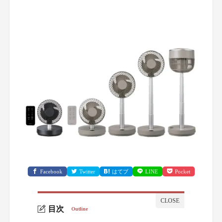
Facebook
Twitter
はてブ
LINE
Pocket
目次
Outline