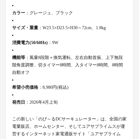
カラー
：グレージュ、ブラック
サイズ・重量
：W23.5×D23.5×H30～72cm、1.8kg
消費電力(50/60Hz)
：9W
機能等
：風量8段階＋換気運転、左右自動首振、上下無段
階角度調整、切タイマー8時間、入タイマー8時間、8時間
自動オフ
希望小売価格
：8,980円(税込)
発売日
：2026年4月上旬
この新しい「のび～るDCサーキュレーター」は、全国の家
電量販店、ホームセンター、そしてユアサプライムスが運
営するインターネット家電通販サイト「ユアサプライム