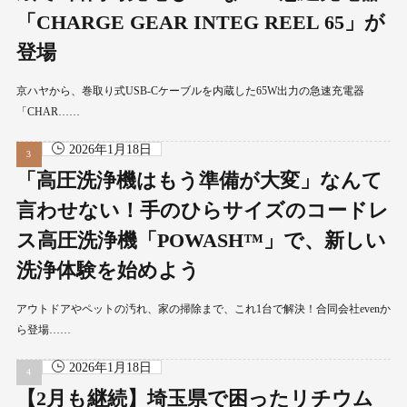
「CHARGE GEAR INTEG REEL 65」が
登場
京ハヤから、巻取り式USB-Cケーブルを内蔵した65W出力の急速充電器
「CHAR……
2026年1月18日
「高圧洗浄機はもう準備が大変」なんて
言わせない！手のひらサイズのコードレ
ス高圧洗浄機「POWASH™」で、新しい
洗浄体験を始めよう
アウトドアやペットの汚れ、家の掃除まで、これ1台で解決！合同会社evenか
ら登場……
2026年1月18日
【2月も継続】埼玉県で困ったリチウム