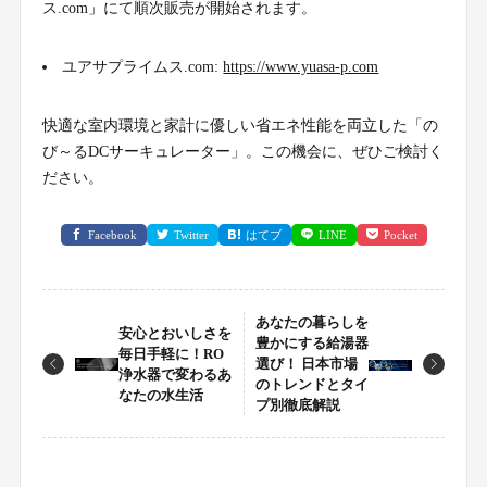
ス.com」にて順次販売が開始されます。
ユアサプライムス.com:
https://www.yuasa-p.com
快適な室内環境と家計に優しい省エネ性能を両立した「の
び～るDCサーキュレーター」。この機会に、ぜひご検討く
ださい。
Facebook
Twitter
はてブ
LINE
Pocket
あなたの暮らしを
安心とおいしさを
豊かにする給湯器
毎日手軽に！RO
選び！ 日本市場
浄水器で変わるあ
のトレンドとタイ
なたの水生活
プ別徹底解説