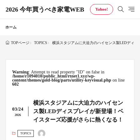
2026 今年買うべき家電WEB
Yahoo!
ホーム
TOPICS
横浜スタジアムに大迫力のハイセンス製LEDディ
TOPページ
Warning
: Attempt to read property "ID" on false in
/home/r1094010/public_html/rtnet1.xyz/wp-
content/themes/gold-blog/parts/utility-keyvisual.php
on line
602
横浜スタジアムに大迫力のハイセン
03/24
ス製LEDディスプレイが新登場！ベ
2026
イスターズ応援がさらに熱くなる！
TOPICS