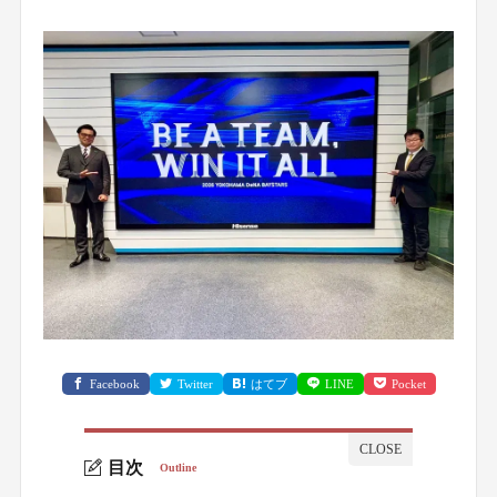
Facebook
Twitter
はてブ
LINE
Pocket
目次
Outline