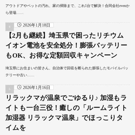
アウトドアやペットの汚れ、家の掃除まで、これ1台で解決！合同会社evenか
ら登場……
2026年1月18日
【2月も継続】埼玉県で困ったリチウム
イオン電池を安全処分！膨張バッテリー
もOK、お得な定額回収キャンペーン
埼玉県にお住まいの皆さん、自治体で回収を断られた膨張したモバイルバッ
テリーや古い……
2026年1月16日
リラックマが温泉でごゆるり♪ 加湿もラ
イトも一台三役！癒しの「ルームライト
加湿器 リラックマ温泉」でほっこりタ
イムを