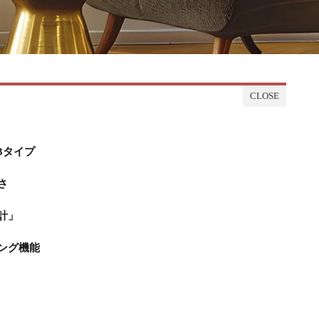
3タイプ
さ
計」
ング機能