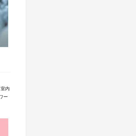
、室内
ワー