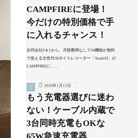
CAMPFIREに登場！
今だけの特別価格で手
に入れるチャンス！
合同会社0＆1から、月額費用なしでAI機能が無料
で使える次世代AIボイスレコーダー「AuralAI」が
CAMPFIREに……
2026年1月15日
もう充電器選びに迷わ
ない！ケーブル内蔵で
3台同時充電もOKな
65W急速充電器