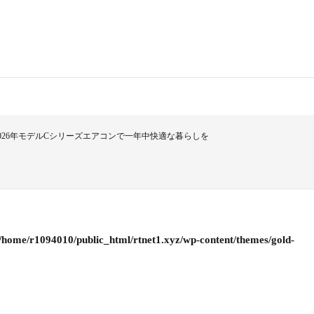
 2026年モデルCシリーズエアコンで一年中快適な暮らしを
/home/r1094010/public_html/rtnet1.xyz/wp-content/themes/gold-