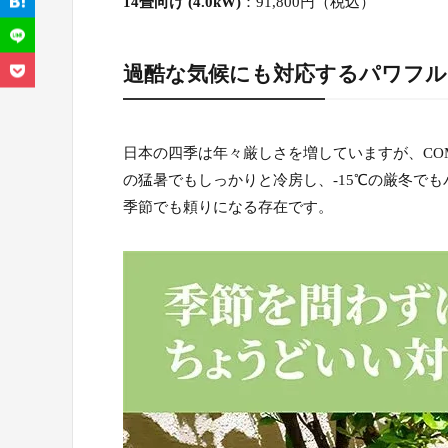
14畳向け (4.0kW)
：91,800円（税込）
過酷な気候にも対応するパワフル
日本の四季は年々厳しさを増していますが、COM
の猛暑でもしっかりと冷房し、-15℃の厳冬で
季節でも頼りになる存在です。