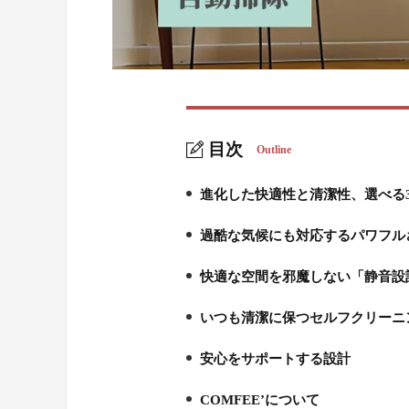
目次
Outline
進化した快適性と清潔性、選べる
1.
過酷な気候にも対応するパワフル
2.
快適な空間を邪魔しない「静音設
3.
いつも清潔に保つセルフクリーニ
4.
安心をサポートする設計
5.
COMFEE’について