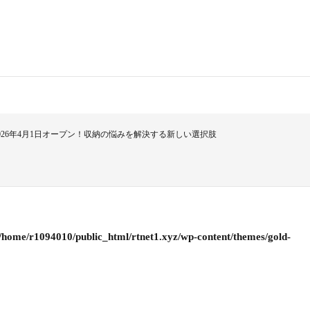
26年4月1日オープン！収納の悩みを解決する新しい選択肢
/home/r1094010/public_html/rtnet1.xyz/wp-content/themes/gold-