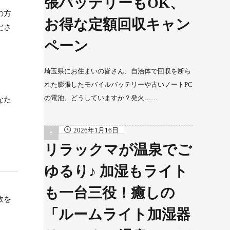
張バッテリーもOK、
の方
お得な定額回収キャン
ださ
ペーン
埼玉県にお住まいの皆さん、自治体で回収を断ら
れた膨張したモバイルバッテリーや古いノートPC
の電池、どうしていますか？発火……
なた
2026年1月16日
リラックマが温泉でご
ゆるり♪ 加湿もライト
も一台三役！癒しの
数を
「ルームライト加湿器