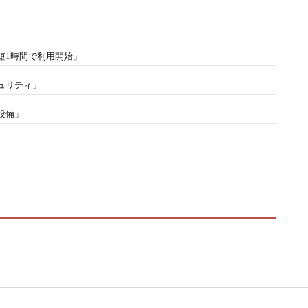
短1時間で利用開始」
ュリティ」
設備」