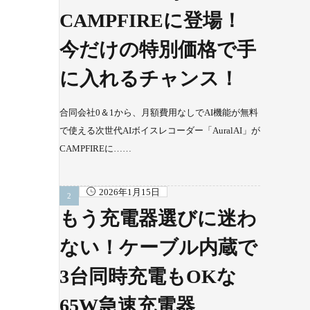
CAMPFIREに登場！
今だけの特別価格で手
に入れるチャンス！
合同会社0＆1から、月額費用なしでAI機能が無料
で使える次世代AIボイスレコーダー「AuralAI」が
CAMPFIREに……
2026年1月15日
もう充電器選びに迷わ
ない！ケーブル内蔵で
3台同時充電もOKな
65W急速充電器