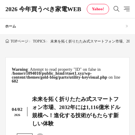
2026 今年買うべき家電WEB
Yahoo!
ホーム
TOPICS
未来を拓く折りたたみ式スマートフォン市場、2032
TOPページ
Warning
: Attempt to read property "ID" on false in
/home/r1094010/public_html/rtnet1.xyz/wp-
content/themes/gold-blog/parts/utility-keyvisual.php
on line
602
未来を拓く折りたたみ式スマートフ
ォン市場、2032年には1,116億米ドル
04/02
規模へ！進化する技術がもたらす新
2026
しい体験