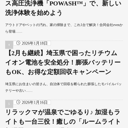
ス高圧洗浄機「POWASH™」で、新しい
洗浄体験を始めよう
アウトドアやペットの汚れ、家の掃除まで、これ1台で解決！合同会社evenか
ら登場……
2026年1月18日
【2月も継続】埼玉県で困ったリチウム
イオン電池を安全処分！膨張バッテリー
もOK、お得な定額回収キャンペーン
埼玉県にお住まいの皆さん、自治体で回収を断られた膨張したモバイルバッ
テリーや古い……
2026年1月16日
リラックマが温泉でごゆるり♪ 加湿もラ
イトも一台三役！癒しの「ルームライト