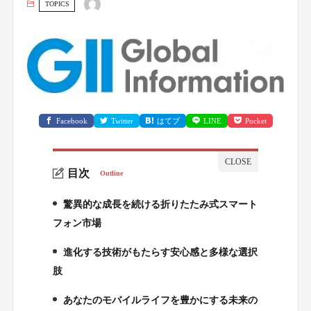
TOPICS
Facebook
Twitter
はてブ
LINE
Pocket
目次
Outline
驚異的な成長を続ける折りたたみ式スマート
1.
フォン市場
進化する技術がもたらす安心感と多様な選択
2.
肢
あなたのモバイルライフを豊かにする未来の
3.