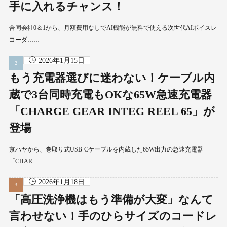
手に入れるチャンス！
合同会社0＆1から、月額費用なしでAI機能が無料で使える次世代AIボイスレ
コーダ……
2026年1月15日
もう充電器選びに迷わない！ケーブル内
蔵で3台同時充電もOKな65W急速充電器
「CHARGE GEAR INTEG REEL 65」が
登場
京ハヤから、巻取り式USB-Cケーブルを内蔵した65W出力の急速充電器
「CHAR……
2026年1月18日
「高圧洗浄機はもう準備が大変」なんて
言わせない！手のひらサイズのコードレ