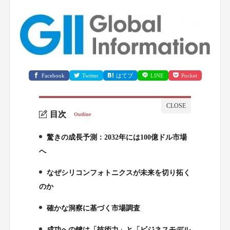
Facebook
Twitter
はてブ
LINE
Pocket
目次
Outline
驚きの成長予測：2032年には100億ドル市場
1.
へ
なぜシリコンフォトニクスが未来を切り拓く
2.
のか
確かな洞察に基づく市場調査
3.
成功への鍵は「技術力」と「ビジネスモデル