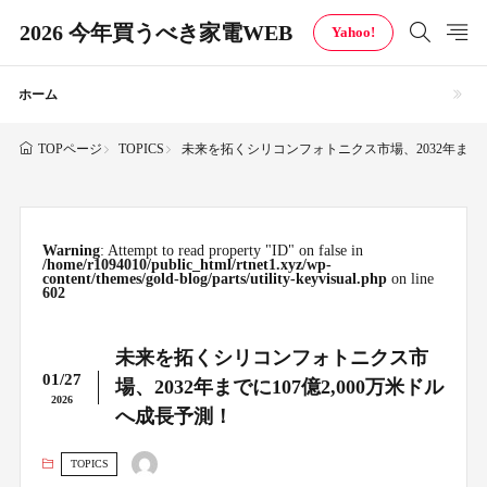
2026 今年買うべき家電WEB
Yahoo!
ホーム
TOPICS
未来を拓くシリコンフォトニクス市場、2032年までに1
TOPページ
Warning
: Attempt to read property "ID" on false in
/home/r1094010/public_html/rtnet1.xyz/wp-
content/themes/gold-blog/parts/utility-keyvisual.php
on line
602
未来を拓くシリコンフォトニクス市
01/27
場、2032年までに107億2,000万米ドル
2026
へ成長予測！
TOPICS