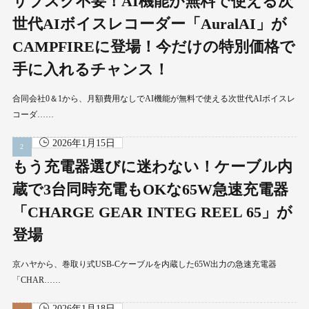
サブスク不要！AI機能が無料で使える次
世代AIボイスレコーダー「AuralAI」が
CAMPFIREに登場！今だけの特別価格で
手に入れるチャンス！
合同会社0＆1から、月額費用なしでAI機能が無料で使える次世代AIボイスレ
コーダ……
2026年1月15日
もう充電器選びに迷わない！ケーブル内
蔵で3台同時充電もOKな65W急速充電器
「CHARGE GEAR INTEG REEL 65」が
登場
京ハヤから、巻取り式USB-Cケーブルを内蔵した65W出力の急速充電器
「CHAR……
2026年1月18日