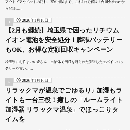
アウトドアやペットの汚れ、家の掃除まで、これ1台で解決！合同会社evenか
ら登場……
2026年1月18日
【2月も継続】埼玉県で困ったリチウム
イオン電池を安全処分！膨張バッテリー
もOK、お得な定額回収キャンペーン
埼玉県にお住まいの皆さん、自治体で回収を断られた膨張したモバイルバッ
テリーや古い……
2026年1月16日
リラックマが温泉でごゆるり♪ 加湿もラ
イトも一台三役！癒しの「ルームライト
加湿器 リラックマ温泉」でほっこりタ
イムを