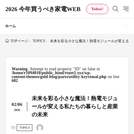
2026 今年買うべき家電WEB
Yahoo!
ホーム
TOPICS
未来を彩る小さな魔法！熱電モジュールが変える私
TOPページ
Warning
: Attempt to read property "ID" on false in
/home/r1094010/public_html/rtnet1.xyz/wp-
content/themes/gold-blog/parts/utility-keyvisual.php
on line
602
未来を彩る小さな魔法！熱電モジュ
02/06
ールが変える私たちの暮らしと産業
2026
の未来
TOPICS