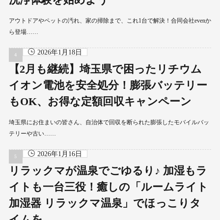
アウトドアやペットの汚れ、家の掃除まで、これ1台で解決！合同会社evenか
ら登場……
2026年1月18日
【2月も継続】埼玉県で困ったリチウム
イオン電池を安全処分！膨張バッテリー
もOK、お得な定額回収キャンペーン
埼玉県にお住まいの皆さん、自治体で回収を断られた膨張したモバイルバッ
テリーや古い……
2026年1月16日
リラックマが温泉でごゆるり♪ 加湿もラ
イトも一台三役！癒しの「ルームライト
加湿器 リラックマ温泉」でほっこりタ
イムを