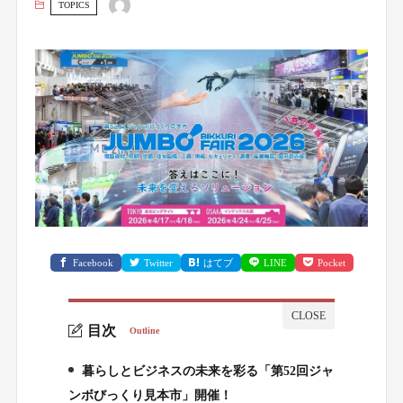
TOPICS
Facebook
Twitter
はてブ
LINE
Pocket
目次
Outline
暮らしとビジネスの未来を彩る「第52回ジャ
1.
ンボびっくり見本市」開催！