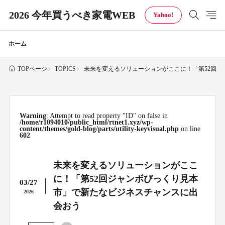
2026 今年買うべき家電WEB
Yahoo!
ホーム
TOPICS
未来を変えるソリューションがここに！「第52回
TOPページ
Warning
: Attempt to read property "ID" on false in
/home/r1094010/public_html/rtnet1.xyz/wp-
content/themes/gold-blog/parts/utility-keyvisual.php
on line
602
未来を変えるソリューションがここ
に！「第52回ジャンボびっくり見本
03/27
市」で新たなビジネスチャンスに出
2026
会おう