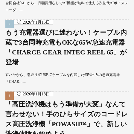
合同会社0＆1から、月額費用なしでAI機能が無料で使える次世代AIボイスレ
コーダ……
2026年1月15日
もう充電器選びに迷わない！ケーブル内
蔵で3台同時充電もOKな65W急速充電器
「CHARGE GEAR INTEG REEL 65」が
登場
京ハヤから、巻取り式USB-Cケーブルを内蔵した65W出力の急速充電器
「CHAR……
2026年1月18日
「高圧洗浄機はもう準備が大変」なんて
言わせない！手のひらサイズのコードレ
ス高圧洗浄機「POWASH™」で、新しい
洗浄体験を始めよう