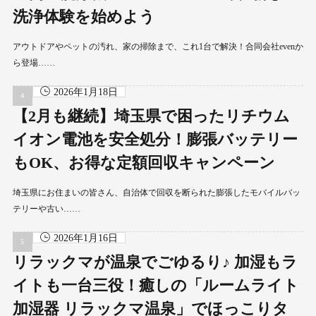
洗浄体験を始めよう
アウトドアやペットの汚れ、家の掃除まで、これ1台で解決！合同会社evenか
ら登場……
2026年1月18日
【2月も継続】埼玉県で困ったリチウム
イオン電池を安全処分！膨張バッテリー
もOK、お得な定額回収キャンペーン
埼玉県にお住まいの皆さん、自治体で回収を断られた膨張したモバイルバッ
テリーや古い……
2026年1月16日
リラックマが温泉でごゆるり♪ 加湿もラ
イトも一台三役！癒しの「ルームライト
加湿器 リラックマ温泉」でほっこりタ