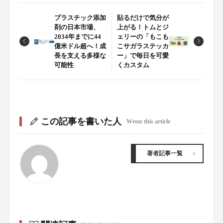
プラスチック添加
貼るだけで気分が
剤の日本市場、
上がる！トムとジ
2034年までに44
ェリーの「もこも
億米ドル超へ！成
こサガラステッカ
長を支える多様な
ー」で毎日を可愛
可能性
くカスタム
この記事を書いた人
Wrote this article
著者記事一覧