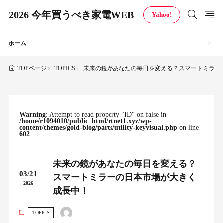
2026 今年買うべき家電WEB
Yahoo!
ホーム
TOPICS
未来の鏡があなたの毎日を変える？スマートミラー
TOPページ
Warning
: Attempt to read property "ID" on false in
/home/r1094010/public_html/rtnet1.xyz/wp-
content/themes/gold-blog/parts/utility-keyvisual.php
on line
602
未来の鏡があなたの毎日を変える？
03/21
スマートミラーの日本市場が大きく
2026
成長中！
TOPICS