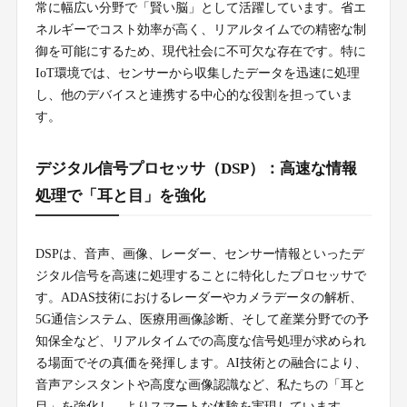
常に幅広い分野で「賢い脳」として活躍しています。省エ
ネルギーでコスト効率が高く、リアルタイムでの精密な制
御を可能にするため、現代社会に不可欠な存在です。特に
IoT環境では、センサーから収集したデータを迅速に処理
し、他のデバイスと連携する中心的な役割を担っていま
す。
デジタル信号プロセッサ（DSP）：高速な情報
処理で「耳と目」を強化
DSPは、音声、画像、レーダー、センサー情報といったデ
ジタル信号を高速に処理することに特化したプロセッサで
す。ADAS技術におけるレーダーやカメラデータの解析、
5G通信システム、医療用画像診断、そして産業分野での予
知保全など、リアルタイムでの高度な信号処理が求められ
る場面でその真価を発揮します。AI技術との融合により、
音声アシスタントや高度な画像認識など、私たちの「耳と
目」を強化し、よりスマートな体験を実現しています。