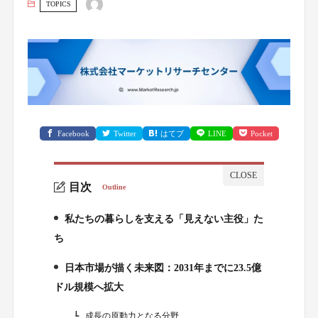
TOPICS
Facebook
Twitter
はてブ
LINE
Pocket
目次
Outline
私たちの暮らしを支える「見えない主役」た
1.
ち
日本市場が描く未来図：2031年までに23.5億
2.
ドル規模へ拡大
成長の原動力となる分野
2-1.