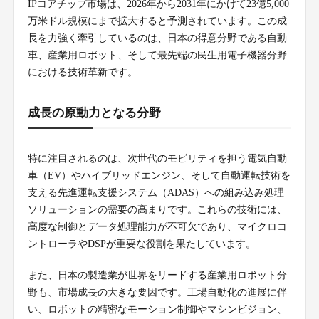
IPコアチップ市場は、2026年から2031年にかけて23億5,000
万米ドル規模にまで拡大すると予測されています。この成
長を力強く牽引しているのは、日本の得意分野である自動
車、産業用ロボット、そして最先端の民生用電子機器分野
における技術革新です。
成長の原動力となる分野
特に注目されるのは、次世代のモビリティを担う電気自動
車（EV）やハイブリッドエンジン、そして自動運転技術を
支える先進運転支援システム（ADAS）への組み込み処理
ソリューションの需要の高まりです。これらの技術には、
高度な制御とデータ処理能力が不可欠であり、マイクロコ
ントローラやDSPが重要な役割を果たしています。
また、日本の製造業が世界をリードする産業用ロボット分
野も、市場成長の大きな要因です。工場自動化の進展に伴
い、ロボットの精密なモーション制御やマシンビジョン、