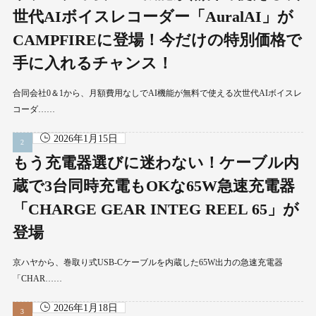
世代AIボイスレコーダー「AuralAI」が
CAMPFIREに登場！今だけの特別価格で
手に入れるチャンス！
合同会社0＆1から、月額費用なしでAI機能が無料で使える次世代AIボイスレ
コーダ……
2026年1月15日
もう充電器選びに迷わない！ケーブル内
蔵で3台同時充電もOKな65W急速充電器
「CHARGE GEAR INTEG REEL 65」が
登場
京ハヤから、巻取り式USB-Cケーブルを内蔵した65W出力の急速充電器
「CHAR……
2026年1月18日