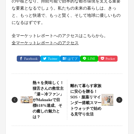
の中核となり、持続可能で効率的な都市環境を支える重要
な要素となるでしょう。私たちの未来の暮らしは、きっ
と、もっと快適で、もっと賢く、そして地球に優しいもの
になるはずです。
全マーケットレポートへのアクセスはこちらから。
全マーケットレポートへのアクセス
Facebook
Twitter
はてブ
LINE
Pocket
熱々を美味しく！
離れて暮らす家族
猫舌さんの救世主
に安心を贈る！
「湯～冷ファン」
SOS・服薬リマイ
がMakuakeで目
ンダー搭載スマー
標618%達成、そ
トウォッチで始め
の癒しの魅力と
る見守り生活
は？