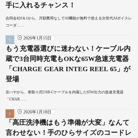
手に入れるチャンス！
合同会社0＆1から、月額費用なしでAI機能が無料で使える次世代AIボイスレ
コーダ……
2026年1月15日
もう充電器選びに迷わない！ケーブル内
蔵で3台同時充電もOKな65W急速充電器
「CHARGE GEAR INTEG REEL 65」が
登場
京ハヤから、巻取り式USB-Cケーブルを内蔵した65W出力の急速充電器
「CHAR……
2026年1月18日
「高圧洗浄機はもう準備が大変」なんて
言わせない！手のひらサイズのコードレ