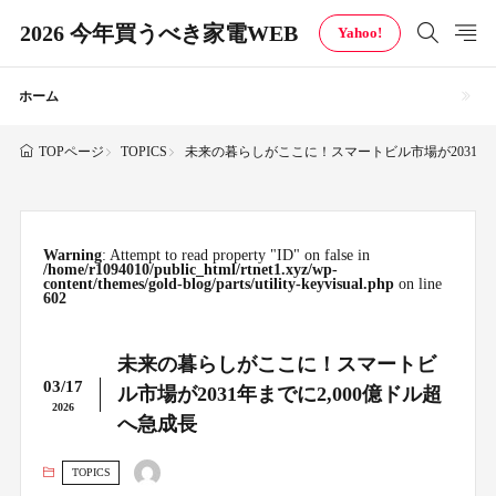
2026 今年買うべき家電WEB
Yahoo!
ホーム
TOPICS
未来の暮らしがここに！スマートビル市場が2031年ま
TOPページ
Warning
: Attempt to read property "ID" on false in
/home/r1094010/public_html/rtnet1.xyz/wp-
content/themes/gold-blog/parts/utility-keyvisual.php
on line
602
未来の暮らしがここに！スマートビ
03/17
ル市場が2031年までに2,000億ドル超
2026
へ急成長
TOPICS