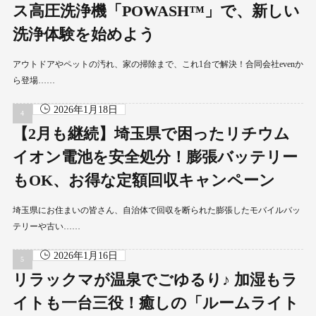
ス高圧洗浄機「POWASH™」で、新しい
洗浄体験を始めよう
アウトドアやペットの汚れ、家の掃除まで、これ1台で解決！合同会社evenか
ら登場……
2026年1月18日
【2月も継続】埼玉県で困ったリチウム
イオン電池を安全処分！膨張バッテリー
もOK、お得な定額回収キャンペーン
埼玉県にお住まいの皆さん、自治体で回収を断られた膨張したモバイルバッ
テリーや古い……
2026年1月16日
リラックマが温泉でごゆるり♪ 加湿もラ
イトも一台三役！癒しの「ルームライト