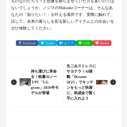
ものなのだろう？と想像を膨らませていた方も多いのでは
ないでしょうか。ノジマのMakuakeコーナーは、そんなあ
なたの「知りたい！」を叶える場所です。実際に触れて、
試して、未来の暮らしを彩る新しいアイテムとの出会いを
ぜひ体験してください。
Facebook
Twitter
はてブ
LINE
Pocket
生ごみストレスに
持ち運びに革命
サヨナラ！AI搭
を！軽量AIノー
載「Dreame
トPC「LG
SF25」でキッチ
gram」2026年モ
ンをもっと快適
デルが登場
に、助成金で賢く
手に入れよう