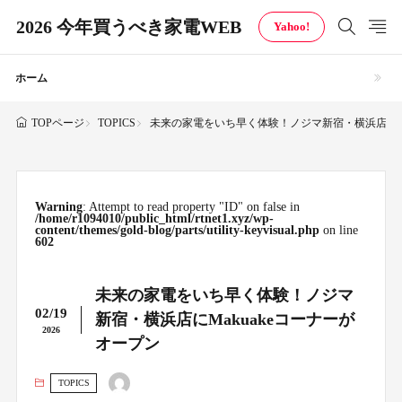
2026 今年買うべき家電WEB
Yahoo!
ホーム
TOPICS
未来の家電をいち早く体験！ノジマ新宿・横浜店にMa
TOPページ
Warning
: Attempt to read property "ID" on false in
/home/r1094010/public_html/rtnet1.xyz/wp-
content/themes/gold-blog/parts/utility-keyvisual.php
on line
602
未来の家電をいち早く体験！ノジマ
02/19
新宿・横浜店にMakuakeコーナーが
2026
オープン
TOPICS