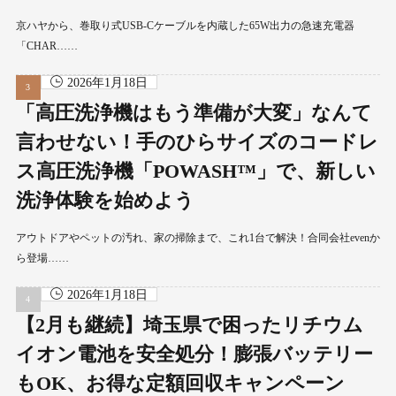
京ハヤから、巻取り式USB-Cケーブルを内蔵した65W出力の急速充電器
「CHAR……
2026年1月18日
「高圧洗浄機はもう準備が大変」なんて
言わせない！手のひらサイズのコードレ
ス高圧洗浄機「POWASH™」で、新しい
洗浄体験を始めよう
アウトドアやペットの汚れ、家の掃除まで、これ1台で解決！合同会社evenか
ら登場……
2026年1月18日
【2月も継続】埼玉県で困ったリチウム
イオン電池を安全処分！膨張バッテリー
もOK、お得な定額回収キャンペーン