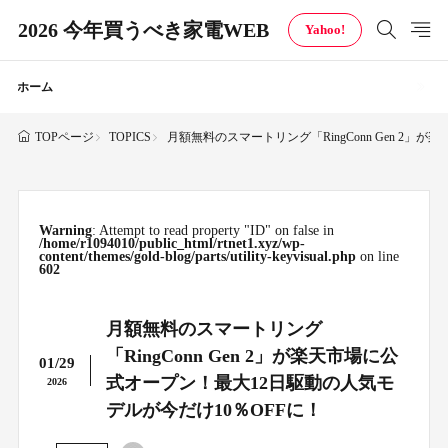
2026 今年買うべき家電WEB
Yahoo!
ホーム
TOPICS
月額無料のスマートリング「RingConn Gen 2
TOPページ
Warning
: Attempt to read property "ID" on false in
/home/r1094010/public_html/rtnet1.xyz/wp-
content/themes/gold-blog/parts/utility-keyvisual.php
on line
602
月額無料のスマートリング
「RingConn Gen 2」が楽天市場に公
01/29
式オープン！最大12日駆動の人気モ
2026
デルが今だけ10％OFFに！