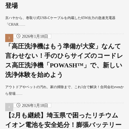
登場
京ハヤから、巻取り式USB-Cケーブルを内蔵した65W出力の急速充電器
「CHAR……
2026年1月18日
「高圧洗浄機はもう準備が大変」なんて
言わせない！手のひらサイズのコードレ
ス高圧洗浄機「POWASH™」で、新しい
洗浄体験を始めよう
アウトドアやペットの汚れ、家の掃除まで、これ1台で解決！合同会社evenか
ら登場……
2026年1月18日
【2月も継続】埼玉県で困ったリチウム
イオン電池を安全処分！膨張バッテリー