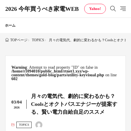
2026 今年買うべき家電WEB
Yahoo!
ホーム
TOPICS
月々の電気代、劇的に変わるかも？Coolsとオク
TOPページ
Warning
: Attempt to read property "ID" on false in
/home/r1094010/public_html/rtnet1.xyz/wp-
content/themes/gold-blog/parts/utility-keyvisual.php
on line
602
月々の電気代、劇的に変わるかも？
03/04
Coolsとオクトパスエナジーが提案す
2026
る、賢い電力自給自足のススメ
TOPICS