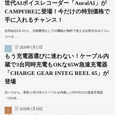
世代AIボイスレコーダー「AuralAI」が
CAMPFIREに登場！今だけの特別価格で
手に入れるチャンス！
合同会社0＆1から、月額費用なしでAI機能が無料で使える次世代AIボイスレ
コーダ……
2026年1月15日
もう充電器選びに迷わない！ケーブル内
蔵で3台同時充電もOKな65W急速充電器
「CHARGE GEAR INTEG REEL 65」が
登場
京ハヤから、巻取り式USB-Cケーブルを内蔵した65W出力の急速充電器
「CHAR……
2026年1月18日