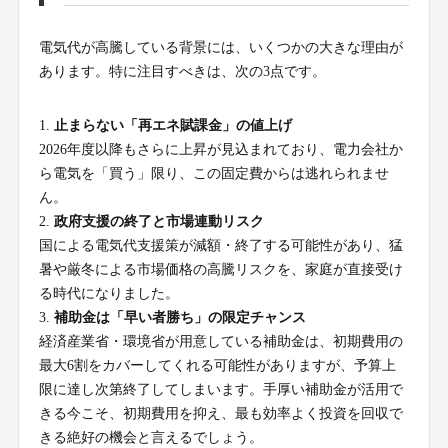
電気代が高騰している背景には、いくつかの大きな理由が
あります。特に注目すべきは、次の3点です。
止まらない「再エネ賦課金」の値上げ
2026年度以降もさらに上昇が見込まれており、電力会社か
ら電気を「買う」限り、この固定費からは逃れられませ
ん。
政府支援の終了と市場連動リスク
国による電気代支援策が減額・終了する可能性があり、猛
暑や厳冬による市場価格の高騰リスクを、家庭が直接受け
る時代になりました。
補助金は「早い者勝ち」の限定チャンス
経済産業省・環境省が用意している補助金は、初期費用の
最大6割をカバーしてくれる可能性がありますが、予算上
限に達し次第終了してしまいます。手厚い補助金が活用で
きる今こそ、初期費用を抑え、最も効率よく投資を回収で
きる絶好の機会と言えるでしょう。