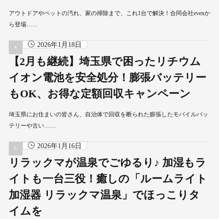
アウトドアやペットの汚れ、家の掃除まで、これ1台で解決！合同会社evenか
ら登場……
2026年1月18日
【2月も継続】埼玉県で困ったリチウム
イオン電池を安全処分！膨張バッテリー
もOK、お得な定額回収キャンペーン
埼玉県にお住まいの皆さん、自治体で回収を断られた膨張したモバイルバッ
テリーや古い……
2026年1月16日
リラックマが温泉でごゆるり♪ 加湿もラ
イトも一台三役！癒しの「ルームライト
加湿器 リラックマ温泉」でほっこりタ
イムを