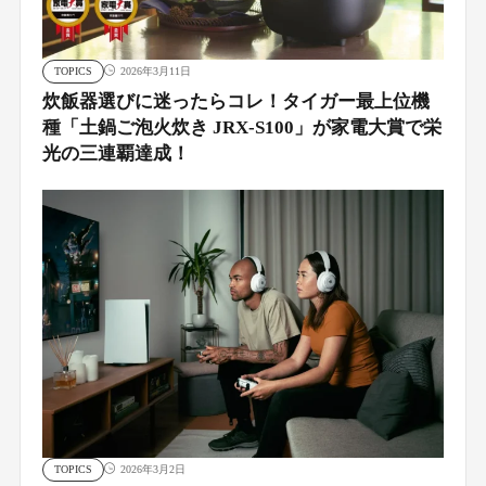
TOPICS
2026年3月11日
炊飯器選びに迷ったらコレ！タイガー最上位機
種「土鍋ご泡火炊き JRX-S100」が家電大賞で栄
光の三連覇達成！
TOPICS
2026年3月2日