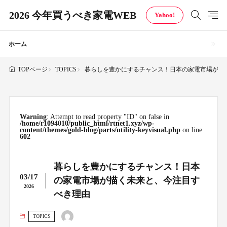
2026 今年買うべき家電WEB
Yahoo!
ホーム
TOPICS
暮らしを豊かにするチャンス！日本の家電市場が描
TOPページ
Warning
: Attempt to read property "ID" on false in
/home/r1094010/public_html/rtnet1.xyz/wp-
content/themes/gold-blog/parts/utility-keyvisual.php
on line
602
暮らしを豊かにするチャンス！日本
03/17
の家電市場が描く未来と、今注目す
2026
べき理由
TOPICS