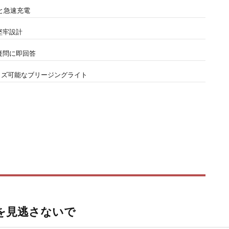
ーと急速充電
拠の堅牢設計
の疑問に即回答
イズ可能なブリージングライト
を見逃さないで