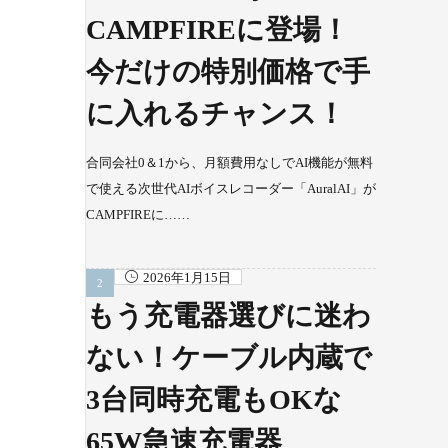
CAMPFIREに登場！
今だけの特別価格で手
に入れるチャンス！
合同会社0＆1から、月額費用なしでAI機能が無料
で使える次世代AIボイスレコーダー「AuralAI」が
CAMPFIREに……
2026年1月15日
もう充電器選びに迷わ
ない！ケーブル内蔵で
3台同時充電もOKな
65W急速充電器