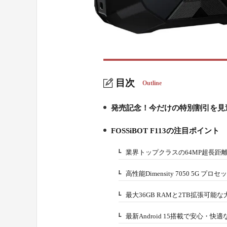
目次
Outline
発売記念！今だけの特別割引を見
1.
FOSSiBOT F113の注目ポイント
2.
業界トップクラスの64MP超長距
2-1.
高性能Dimensity 7050 5G プ
2-2.
最大36GB RAMと2TB拡張可能
2-3.
最新Android 15搭載で安心・快
2-4.