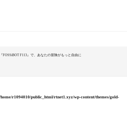
OSSiBOT F113』で、あなたの冒険がもっと自由に
/home/r1094010/public_html/rtnet1.xyz/wp-content/themes/gold-