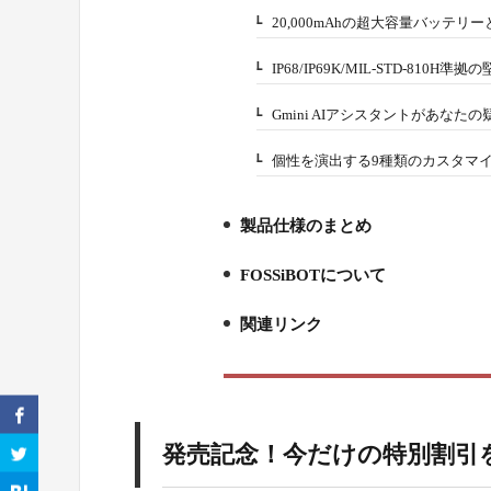
20,000mAhの超大容量バッテリ
2-5.
IP68/IP69K/MIL-STD-810H準
2-6.
Gmini AIアシスタントがあなた
2-7.
個性を演出する9種類のカスタマ
2-8.
製品仕様のまとめ
3.
FOSSiBOTについて
4.
関連リンク
5.
発売記念！今だけの特別割引