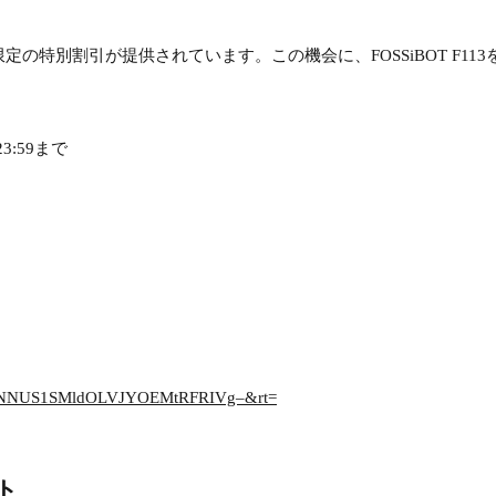
特別割引が提供されています。この機会に、FOSSiBOT F113
3:59まで
ey=QjNNUS1SMldOLVJYOEMtRFRIVg–&rt=
ント