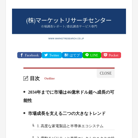
Facebook
Twitter
はてブ
LINE
Pocket
目次
Outline
2034年までに市場は46億米ドル超へ成長の可
1.
能性
市場成長を支える二つの大きなトレンド
2.
1. 高度な家電製品と半導体エコシステム
2-1.