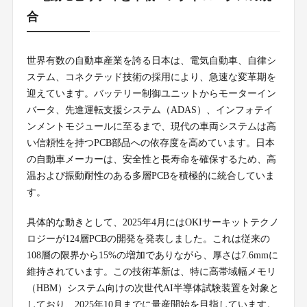
合
世界有数の自動車産業を誇る日本は、電気自動車、自律シ
ステム、コネクテッド技術の採用により、急速な変革期を
迎えています。バッテリー制御ユニットからモーターイン
バータ、先進運転支援システム（ADAS）、インフォテイ
ンメントモジュールに至るまで、現代の車両システムは高
い信頼性を持つPCB部品への依存度を高めています。日本
の自動車メーカーは、安全性と長寿命を確保するため、高
温および振動耐性のある多層PCBを積極的に統合していま
す。
具体的な動きとして、2025年4月にはOKIサーキットテクノ
ロジーが124層PCBの開発を発表しました。これは従来の
108層の限界から15%の増加でありながら、厚さは7.6mmに
維持されています。この技術革新は、特に高帯域幅メモリ
（HBM）システム向けの次世代AI半導体試験装置を対象と
しており、2025年10月までに量産開始を目指しています。