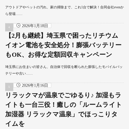
アウトドアやペットの汚れ、家の掃除まで、これ1台で解決！合同会社evenか
ら登場……
2026年1月18日
【2月も継続】埼玉県で困ったリチウム
イオン電池を安全処分！膨張バッテリー
もOK、お得な定額回収キャンペーン
埼玉県にお住まいの皆さん、自治体で回収を断られた膨張したモバイルバッ
テリーや古い……
2026年1月16日
リラックマが温泉でごゆるり♪ 加湿もラ
イトも一台三役！癒しの「ルームライト
加湿器 リラックマ温泉」でほっこりタ
イムを