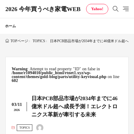
2026 今年買うべき家電WEB
Yahoo!
ホーム
TOPICS
日本PCB部品市場が2034年までに46億米ドル超
TOPページ
Warning
: Attempt to read property "ID" on false in
/home/r1094010/public_html/rtnet1.xyz/wp-
content/themes/gold-blog/parts/utility-keyvisual.php
on line
602
日本PCB部品市場が2034年までに46
03/11
億米ドル超へ成長予測！エレクトロ
2026
ニクス革新が牽引する未来
TOPICS