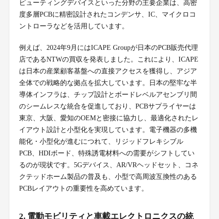
ピューティングデバイスといった分野の主要企業は、高密
度多層PCBに精密設計されたコンデンサ、IC、マイクロコ
ントローラなどを活用しています。
例えば、2024年9月にはICAPE Groupが日本のPCB販売代理
店であるNTWの買収を発表しました。これにより、ICAPE
は日本の産業顧客基盤への直接アクセスを獲得し、アジア
全体での戦略的な拠点を拡大しています。日本の堅牢な半
導体インフラは、チップ設計とボードレベルアセンブリ間
のシームレスな統合を促進しており、PCBサプライヤーは
東京、大阪、愛知のOEMと密接に協力し、最適化されたレ
イアウト設計と小型化を実現しています。電子機器の多機
能化・小型化が進むにつれて、リジッドフレキシブル
PCB、HDIボード、特殊誘電材料への需要がシフトしてい
るのが現状です。5Gデバイス、AR/VRヘッドセット、コネ
クテッドホーム製品の普及も、小型で高周波互換性のある
PCBレイアウトの重要性を高めています。
2. 電動モビリティと車載エレクトロニクスの統